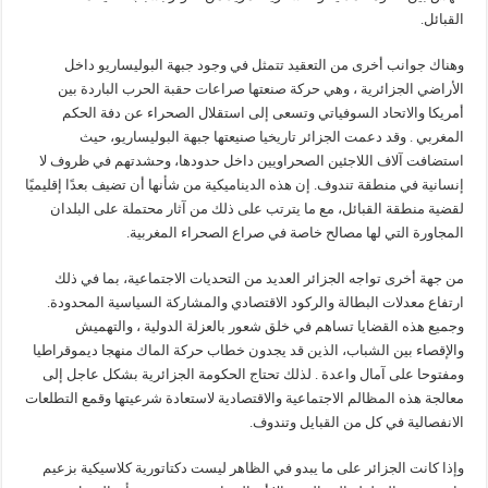
القبائل.
وهناك جوانب أخرى من التعقيد تتمثل في وجود جبهة البوليساريو داخل
الأراضي الجزائرية ، وهي حركة صنعتها صراعات حقبة الحرب الباردة بين
أمريكا والاتحاد السوفياتي وتسعى إلى استقلال الصحراء عن دفة الحكم
المغربي . وقد دعمت الجزائر تاريخيا صنيعتها جبهة البوليساريو، حيث
استضافت آلاف اللاجئين الصحراويين داخل حدودها، وحشدتهم في ظروف لا
إنسانية في منطقة تندوف. إن هذه الديناميكية من شأنها أن تضيف بعدًا إقليميًا
لقضية منطقة القبائل، مع ما يترتب على ذلك من آثار محتملة على البلدان
المجاورة التي لها مصالح خاصة في صراع الصحراء المغربية.
من جهة أخرى تواجه الجزائر العديد من التحديات الاجتماعية، بما في ذلك
ارتفاع معدلات البطالة والركود الاقتصادي والمشاركة السياسية المحدودة.
وجميع هذه القضايا تساهم في خلق شعور بالعزلة الدولية ، والتهميش
والإقصاء بين الشباب، الذين قد يجدون خطاب حركة الماك منهجا ديموقراطيا
ومفتوحا على آمال واعدة . لذلك تحتاج الحكومة الجزائرية بشكل عاجل إلى
معالجة هذه المظالم الاجتماعية والاقتصادية لاستعادة شرعيتها وقمع التطلعات
الانفصالية في كل من القبايل وتندوف.
وإذا كانت الجزائر على ما يبدو في الظاهر ليست دكتاتورية كلاسيكية بزعيم