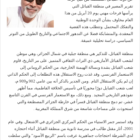
تقرير المصير في منطقة القبائل التي
يرأسها فرحات مهني يوم 20 أبريل من هذا
العام مخاوف بشأن الوحدة الوطنية
والتفكك المحتمل. وتتطلب هذه القضية
المعقدة، والمتشابكة فضلا عن التدهور الاجتماعي والتاريخ الطويل من التوتر
السياسي، دراسة تحليلية عميقة.
منطقة القبائل، للتذكير هي منطقة جبلية في شمال الجزائر، وهي موطن
لشعب القبائل الأمازيغي ذي التراث الثقافي المتميز. على مر التاريخ، قاوم
شعب القبائل بشدة وبسالة الهيمنة الخارجية، من الحكم الروماني إلى
الاستعمار الفرنسي. وقد غذت روح الاستقلال هذه التطلعات إلى الحكم الذاتي
إن لم يكن الاستقلال التام . ومن الجدير بالذكر أنه بين عامي 902 و909 م،
لعب شعب القبايل دورًا محوريًا في تأسيس الخلافة الفاطمية، مما أظهر
نفوذهم التاريخي المجيد . ومع ذلك، مع الاستعمار الفرنسي في القرن التاسع
عشر، تم دمج منطقة القبائل قسراً في خارطة الجزائر المصطنعة والتي
استحوذت على مساحات شاسعة من شرق المملكة المغربية .
وقد استمر جمر الاستياء من الحكم المركزي الجزائري في الاشتعال. وفي عام
2001، أثار مقتل طالب في مدرسة ثانوية من منطقة القبائل أثناء احتجازه
لدى الشرطة احتجاجات جماهيرية عرفت باسم “الربيع الأسود” والتي سلطت