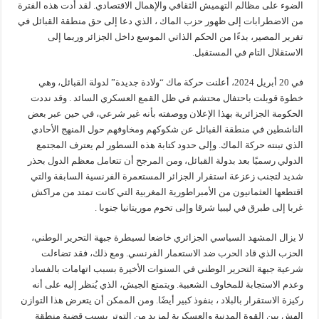
الضوء على مظالم التهميش الثقافي والإهمال الاقتصادي. لقد أدت هذه الفترة
من الاضطرابات إلى ظهور حزب الماك ، الذي دعا إلى حق منطقة القبائل في
تقرير المصير، بدءًا من الحكم الذاتي الموسع داخل الجزائر وربما إلى
الاستقلال التام في المستقبل.
في 20 أبريل 2024، أعلنت حركة ماك “ولادة جديدة” لدولة القبائل، وهي
خطوة قوبلت باحتفال محتشم في ظل القمع العسكري السائد . وقد نددت
الحكومة الجزائرية بهذا الإعلان ووصفته بأنه غير شرعي، في حين عبر بعض
الناشطين في منطقة القبائل عن شكوكهم ومخاوفهم حول المنهج الأحادي
الذي تبنته حركة الماك. وإلى حدود كتابة هذه السطور لم يعترف المجتمع
الدولي رسميًا بعد بدولة القبائل، ومن المرجح أن تتعامل معظم الدول بحذر
شديد لتجنب زعزعة استقرار الجزائر المستعمرة الفرنسية السابقة والتي
اقتطعها العثمانيون من الأمبراطورية المغربية التي كانت تمتد من مراكش
غربا إلى طبرق في ليبيا شرقا وإلى تخوم موريتانيا جنوبا .
لا يزال المشهد السياسي الجزائري خاضعا لسيطرة جبهة التحرير الوطني،
الحزب الذي قاد الحرب ضد الاستعمار الفرنسي. ومع ذلك، فقد تضاءلت
شرعية جبهة التحرير الوطني في السنوات الأخيرة بسبب اتهامات بالفساد
وعدم الاستجابة للمخاوف الشعبية. ويتمتع الجيش، الذي يُنظر إليه على أنه
ركيزة الاستقرار بالبلاد ، بنفوذ كبير أيضًا. ومن الممكن أن يتعرض هذا التوازن
الهش بين القوة المدنية والعسكرية لمزيد من التوتر بسبب قضية منطقة