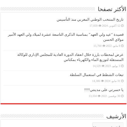
الأكثر تصفحا
تاريخ المنتخب الوطني المغربي منذ التأسيس
12 أكتوبر، 2024
17,059
قصيدة “عيد ولي العهد” بمناسبة الذكرى التاسعة عشرة لميلاد ولي العهد الأمير
مولاي الحسن
8 مايو، 2022
15,760
عرض لمحطات بارزة خلال انعقاد الدورة العادية للمجلس الإداري للوكالة
المستقلة لتوزيع الماء والكهرباء بمكناس
3 يوليو، 2023
14,529
تبعات الشطط في استعمال السلطة
31 مايو، 2024
14,386
يا حسرتي على مدينتي!!!!!
30 نوفمبر، 2022
13,334
الأرشيف
الأرشيف