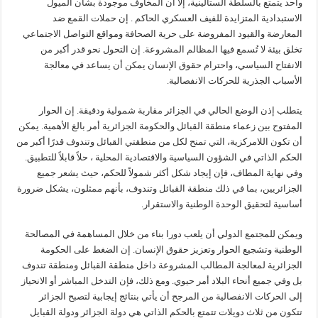
واحد يتمتع بالسلطة الستالينية، إلا أن المخاوف موجودة بشأن الميول
الاستبدادية المتزايدة للفيف العسكري الحاكم . إن حملات القمع ضد
المعارضة والقيود المفروضة على حرية الصحافة ومواقع التواصل الاجتماعي
تخلق بيئة لا تُسمع فيها المظالم المشروعة. إن التحول نحو قدر أكبر من
الانفتاح السياسي، واحترام حقوق الإنسان يمكن أن يساعد في معالجة
الأسباب الجذرية للحركات الانفصالية.
يتطلب إذن الوضع الحالي في الجزائر مقاربة شمولية ودقيقة. إن الحوار
المفتوح بين زعماء منطقة القبائل والحكومة الجزائرية أمر بالغ الأهمية. يمكن
أن تكون اللامركزية، التي تمنح لكل من منطقتي القبائل وتندوف قدرًا أكبر من
الحكم الذاتي في الشؤون السياسية والاقتصادية المحلية ، حلاً قابلاً للتطبيق.
وفي نهاية المطاف، فإن إيجاد شكل أكثر شمولاً للحكم، حيث يشعر جميع
الجزائريين، بما في ذلك منطقة القبائل وتندوف، بأنهم ممثلون، يشكل ضرورة
أساسية لتحقيق الوحدة الوطنية والاستقرار.
ويمكن للمجتمع الدولي أن يلعب دورا بناء من خلال المساهمة في المصالحة
الوطنية وتشجيع الحوار وتعزيز حقوق الإنسان. إن الضغط على الحكومة
الجزائرية لمعالجة المطالب المشروعة داخل منطقة القبائل ومنطقة تندوف
بل وفي جميع أنحاء البلاد أمر حيوي. ومع ذلك، فإن التدخل المباشر أو الانحياز
إلى الحركات الانفصالية من المرجح أن يأتي بنتائج إيجابية لتصبح الجزائر
تتكون من ثلاث دويلات تتمتع بالحكم الذاتي هي دولة الجزائر ودولة القبايل