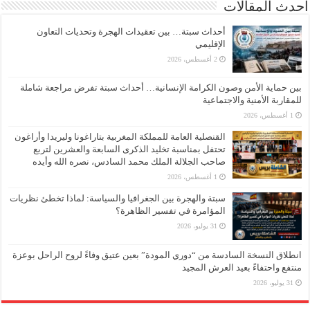
أحدث المقالات
أحداث سبتة… بين تعقيدات الهجرة وتحديات التعاون
الإقليمي
2 أغسطس، 2026
بين حماية الأمن وصون الكرامة الإنسانية… أحداث سبتة تفرض مراجعة شاملة
للمقاربة الأمنية والاجتماعية
1 أغسطس، 2026
القنصلية العامة للمملكة المغربية بتاراغونا وليريدا وأراغون
تحتفل بمناسبة تخليد الذكرى السابعة والعشرين لتربع
صاحب الجلالة الملك محمد السادس، نصره الله وأيده
1 أغسطس، 2026
سبتة والهجرة بين الجغرافيا والسياسة: لماذا تخطئ نظريات
المؤامرة في تفسير الظاهرة؟
31 يوليو، 2026
انطلاق النسخة السادسة من “دوري المودة” بعين عتيق وفاءً لروح الراحل بوعزة
منتفع واحتفاءً بعيد العرش المجيد
31 يوليو، 2026