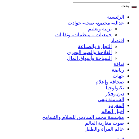
الرئيسية
عدالة- مجتمع- صحة- حوادت
تربية وتعليم
جمعيات – منظمات- ونقابات
اقتصاد
التجارة والصناعة
الفلاحة والصيد البحري
السياحة وأسواق المال
ثقافة
رياضة
جهات
صحافة وإعلام
تكنولوجيا
دين وفكر
الشاملة تيفي
المغرب
أخبار العالم
مؤسسة محمد السادس للسلام والتسامح
صوت مغاربة العالم
عالم المرأة والطفل