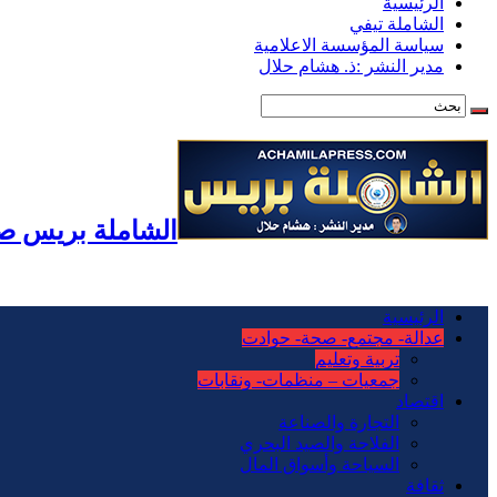
الرئيسية
الشاملة تيفي
سياسة المؤسسة الاعلامية
مدير النشر :ذ. هشام حلال
الشاملة بريس صح
الرئيسية
عدالة- مجتمع- صحة- حوادت
تربية وتعليم
جمعيات – منظمات- ونقابات
اقتصاد
التجارة والصناعة
الفلاحة والصيد البحري
السياحة وأسواق المال
ثقافة