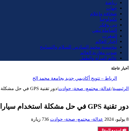
رياضة
جهات
صحافة وإعلام
تكنولوجيا
دين وفكر
الشاملة تيفي
المغرب
أخبار العالم
مؤسسة محمد السادس للسلام والتسامح
صوت مغاربة العالم
عالم المرأة والطفل
أخبار عاجلة
الرباط – تتويج أكاديمي جديد بجامعة محمد الخامس
الرئيسية
/
عدالة- مجتمع- صحة- حوادت
/
دور تقنية GPS في حل مشكلة استخدام سيارات الدولة
دور تقنية GPS في حل مشكلة استخدام سيارات الدولة
8 يوليو، 2024
عدالة- مجتمع- صحة- حوادت
736 زيارة
🔊 استمع للمقال