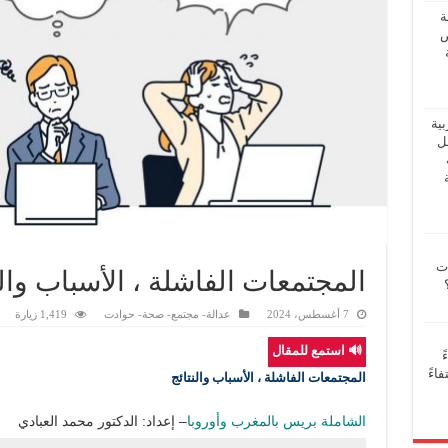
ة
ض
بية
فل
ات
المجتمعات الفاشلة ، الأسباب والن
7 أغسطس، 2024
عدالة- مجتمع- صحة- حوادت
1,419 زيارة
🔊 استمع للمقال
ً
اءً
المجتمعات الفاشلة ، الأسباب والنتائج
الشاملة بريس بالمغرب وأوروبا
– إعداد: الدكتور محمد العبادي