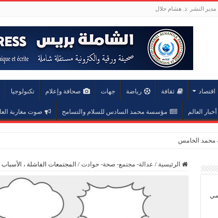
مدير النشر :ذ. هشام حلال
اقتصاد
ثقافة
رياضة
جهات
صحافة وإعلام
تكنولوجيا
أخبار العالم
مؤسسة محمد السادس للسلام والتسامح
صوت مغاربة العا
عة محمد الخامس
الرئيسية
/
عدالة- مجتمع- صحة- حوادت
/
المجتمعات الفاشلة ، الأسباب و
يمي