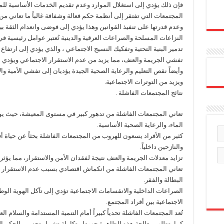
فإن ذلك يؤدي إلى استغلال الموارد وعدم تقديم الخدمات الأساسية للم
المجتمعات التي تفتقر إلى أنظمة حكم فعالة وشفافة غالباً ما تعاني
وعدم قدرتها على تنفيذ القوانين وهذا يؤدي إلى فوضى وانعدام الثقة بي
النزاعات المسلحة والصراعات العرقية والدينية تُعتبر عوامل رئيسية
تدمير البنية التحتية وتفكيك النسيج الاجتماعي ، والذي يؤدي إلى ارتف
تفشي الجريمة والعنف، مما يزيد من عدم الاستقرار الاجتماعي ويؤدي 
وأيضاً نقص التعليم والرعاية الصحية الجيدة يؤديان إلى تفشي الأمية وا
ويزيد من التوترات الاجتماعية.
نتائج المجتمعات الفاشلة .
تعاني المجتمعات الفاشلة من تدهور كبير في مستوى المعيشة، حيث يو
الماء، والرعاية الصحية الأساسية.
كثير من الأفراد يسعون للهروب من المجتمعات الفاشلة بحثاً عن حياة أ
والنازحين داخلياً.
تزايد معدلات الجريمة والعنف نتيجة لفقدان الأمن والاستقرار، مما يؤثر سل
تعاني المجتمعات الفاشلة من انكماش اقتصادي بسبب عدم الاستقرار 
البطالة والفقر.
الصراعات الداخلية والانقسامات الاجتماعية تؤدي إلى تآكل الهوية الوطن
الاجتماعية بين أفراد المجتمع.
تُعد المجتمعات الفاشلة تحدياً كبيراً أمام التنمية المستدامة والسلام الع
كما يتطلب معالجة هذه الظاهرة جهودا متكاملة تشمل تحسين الحكم الرش