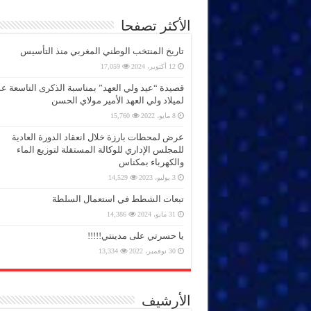
الأكثر تصفحا
تاريخ المنتخب الوطني المغربي منذ التأسيس
12 أكتوبر، 2024
17,059
قصيدة “عيد ولي العهد” بمناسبة الذكرى التاسعة 
لميلاد ولي العهد الأمير مولاي الحسن
8 مايو، 2022
15,760
عرض لمحطات بارزة خلال انعقاد الدورة العادية
للمجلس الإداري للوكالة المستقلة لتوزيع الماء
والكهرباء بمكناس
3 يوليو، 2023
14,529
تبعات الشطط في استعمال السلطة
31 مايو، 2024
14,386
يا حسرتي على مدينتي!!!!!
30 نوفمبر، 2022
13,334
الأرشيف