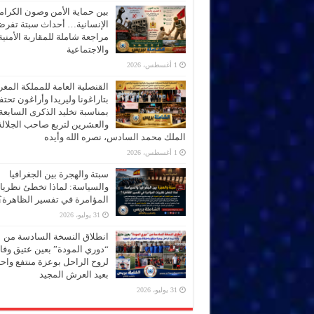
بين حماية الأمن وصون الكرام
الإنسانية… أحداث سبتة تفر
مراجعة شاملة للمقاربة الأمنية
والاجتماعية
1 أغسطس، 2026
القنصلية العامة للمملكة المغر
بتاراغونا وليريدا وأراغون تحت
بمناسبة تخليد الذكرى السابعة
والعشرين لتربع صاحب الجلالة
الملك محمد السادس، نصره الله وأيده
1 أغسطس، 2026
سبتة والهجرة بين الجغرافيا
والسياسة: لماذا تخطئ نظري
المؤامرة في تفسير الظاهرة؟
31 يوليو، 2026
انطلاق النسخة السادسة من
“دوري المودة” بعين عتيق وفاء
لروح الراحل بوعزة منتفع واحتف
بعيد العرش المجيد
31 يوليو، 2026