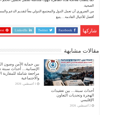
الصحية.
من الضروري أن تعمل الدول والمجتمع الدولي معاً لتقديم الدعم والم
أفضل للأجيال القادمة….يتبع
est
LinkedIn
Twitter
Facebook
شاركها
مقالات مشابهة
بين حماية الأمن وصون ال
الإنسانية… أحداث سبتة 
مراجعة شاملة للمقاربة ال
والاجتماعية
1 أغسطس، 2026
أحداث سبتة… بين تعقيدات
الهجرة وتحديات التعاون
الإقليمي
2 أغسطس، 2026