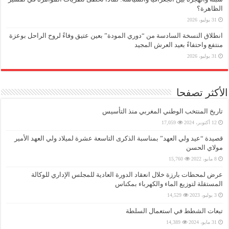
الظاهرة؟
31 يوليو، 2026
انطلاق النسخة السادسة من “دوري المودة” بعين عتيق وفاءً لروح الراحل بوعزة
منتفع واحتفاءً بعيد العرش المجيد
31 يوليو، 2026
الأكثر تصفحا
تاريخ المنتخب الوطني المغربي منذ التأسيس
12 أكتوبر، 2024
17,059
قصيدة “عيد ولي العهد” بمناسبة الذكرى التاسعة عشرة لميلاد ولي العهد الأمير
مولاي الحسن
8 مايو، 2022
15,760
عرض لمحطات بارزة خلال انعقاد الدورة العادية للمجلس الإداري للوكالة
المستقلة لتوزيع الماء والكهرباء بمكناس
3 يوليو، 2023
14,529
تبعات الشطط في استعمال السلطة
31 مايو، 2024
14,389