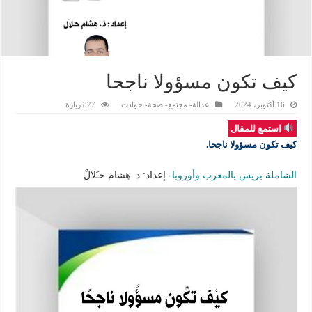
كيف تكون مسؤولا ناجحا
16 أكتوبر، 2024
عدالة- مجتمع- صحة- حوادت
827 زيارة
استمع للمقال
كيف تكون مسؤولا ناجحا.
الشاملة بريس بالمغرب وأوروبا-
إعداد: ذ. هِشام حـَلالْ