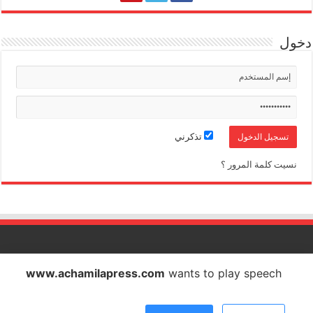
دخول
تذكرني
نسيت كلمة المرور ؟
الشاملة بريس تصدر عن شركة الشاملة بريس للاتصال والاشهار
www.achamilapress.com
wants to play speech
IF : 18734372 - CNSS : 4709939 - RC : 40517 - PATENTE : 17040538
E-mail : achamilapress@gmail.com