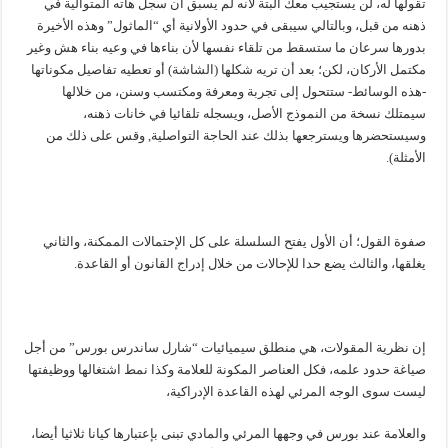
تقولها له، لن يستجيب معك البتة لأنه لم يسبق أن سجل هاته المتوالية في
ذهنه من قبل، وبالتالي سيبقى في حدود الأولانية أي “الماثول” وهذه الأخيرة
بدورها سرعان ما ستسقط من تلقاء نفسها لأن بناءها في وعيه بناء هش وغير
مكتمل الأركان، لكن؛ بعد أن تريه شكلها (الشاشة) أو تعطيه تفاصيل مكوناتها
-هذه الوسائط- ستتحول إلى تجربة ومعرفة ومكتسب وسنن، من خلالها
سيمتلك نسخة من النموذج الأصل، ويسجله تلقائيا في خانات ذهنه،
وسيستحضرها ويسترجعها بذلك عند الحاجة التواصلية, وقس على ذلك من
الأمثلة).
صفوة القول؛ أن الأول يفتح السلسلة على كل الإحتمالات الممكنة، والثاني
يغلقها، والثالث يضع حدا للإحالات من خلال إدراج القانون أو القاعدة.
إن نظرية المقولات، هي منطلق سيميائيات “شارل ساندرس بورس” من أجل
صياغة حدود علمه، فكل العناصر المكونة للعلامة وكذا نمط اشتغالها ووظيفتها
ليست سوى الوجه المرئي لهذه القاعدة الإدراكية،
والعلامة عند بورس في وجهها المرئي والمادي تبنى بإعتبارها كيانا ثلاثيا أيضا،