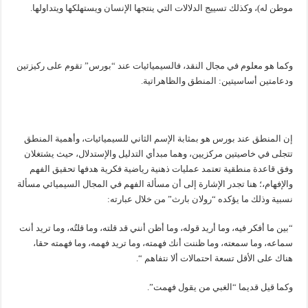
موطن له)، وكذلك تسييج الدلالات التي ينتجها الإنسان ويستهلكها ويتداولها.
وكما هو معلوم في مجال النقد، فالسيميائيات عند “بورس” تقوم على ركيزتين
ودعامتين أساسيتين: المنطق والظاهراتية.
إن المنطق عند بورس هو بمثابة الإسم الثاني للسيميائيات، وأهمية المنطق
تتجلى في خاصيتين مركزيين، وهما مبدأي التدليل والإستدلال، حيث يشتغلان
وفق قاعدة منطقية تعتمد عمليات ذهنية رياضية فكرية هدفها تحقيق الفهم
والإفهام،؛ هنا تجدر الإشارة إلى أن مسألة الفهم في المجال السيميائي مسألة
نسبية وذلك ما يؤكده “رولان بارث” من خلال عبارته:
“بين ما أفكر فيه، وما أريد قوله، وما أظن أنني قد قلته، وما قلتُه، وما تريد أنت
سماعه، وما سمعته، وما ظننت أنك فهمته، وما تريد فهمه، وما فهمته حقا،
هناك على الأقل تسعة احتمالات ألا نتفاهم “.
وكما قيل قديما “الغبي من يقول فهمت”.