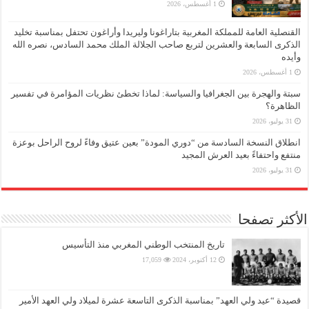
1 أغسطس، 2026
القنصلية العامة للمملكة المغربية بتاراغونا وليريدا وأراغون تحتفل بمناسبة تخليد
الذكرى السابعة والعشرين لتربع صاحب الجلالة الملك محمد السادس، نصره الله
وأيده
1 أغسطس، 2026
سبتة والهجرة بين الجغرافيا والسياسة: لماذا تخطئ نظريات المؤامرة في تفسير
الظاهرة؟
31 يوليو، 2026
انطلاق النسخة السادسة من “دوري المودة” بعين عتيق وفاءً لروح الراحل بوعزة
منتفع واحتفاءً بعيد العرش المجيد
31 يوليو، 2026
الأكثر تصفحا
تاريخ المنتخب الوطني المغربي منذ التأسيس
12 أكتوبر، 2024
17,059
قصيدة “عيد ولي العهد” بمناسبة الذكرى التاسعة عشرة لميلاد ولي العهد الأمير