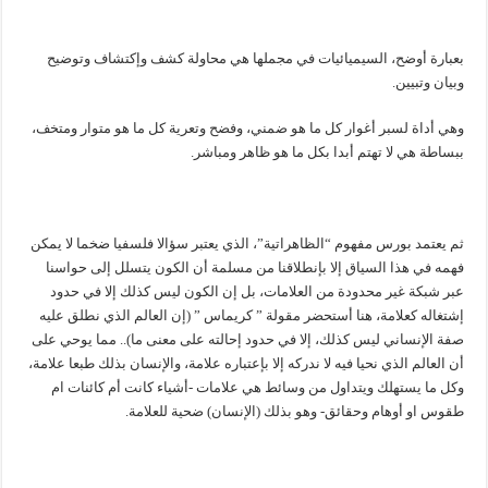
بعبارة أوضح، السيميائيات في مجملها هي محاولة كشف وإكتشاف وتوضيح
وبيان وتبيين.
وهي أداة لسبر أغوار كل ما هو ضمني، وفضح وتعرية كل ما هو متوار ومتخف،
ببساطة هي لا تهتم أبدا بكل ما هو ظاهر ومباشر.
ثم يعتمد بورس مفهوم “الظاهراتية”، الذي يعتبر سؤالا فلسفيا ضخما لا يمكن
فهمه في هذا السياق إلا بإنطلاقنا من مسلمة أن الكون يتسلل إلى حواسنا
عبر شبكة غير محدودة من العلامات، بل إن الكون ليس كذلك إلا في حدود
إشتغاله كعلامة، هنا أستحضر مقولة ” كريماس ” (إن العالم الذي نطلق عليه
صفة الإنساني ليس كذلك، إلا في حدود إحالته على معنى ما).. مما يوحي على
أن العالم الذي نحيا فيه لا ندركه إلا بإعتباره علامة، والإنسان بذلك طبعا علامة،
وكل ما يستهلك ويتداول من وسائط هي علامات -أشياء كانت أم كائنات ام
طقوس او أوهام وحقائق- وهو بذلك (الإنسان) ضحية للعلامة.