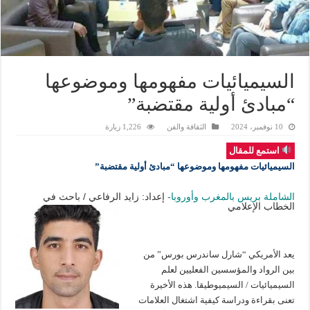
السيميائيات مفهومها وموضوعها
“مبادئ أولية مقتضبة”
10 نوفمبر، 2024
الثقافة والفن
1,226 زيارة
استمع للمقال
السيميائيات مفهومها وموضوعها “مبادئ أولية مقتضبة”
الشاملة بريس بالمغرب وأوروبا-
إعداد: زايد الرفاعي / باحث في
الخطاب الإعلامي
يعد الأمريكي “شارل ساندرس بورس” من
بين الرواد والمؤسسين الفعليين لعلم
السيميائيات / السيميوطيقا. هذه الأخيرة
تعنى بقراءة ودراسة كيفية اشتغال العلامات