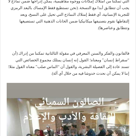
التي تمكننا من امتلاك إمكانات ووجوه مفاهيمية، يمكن إدراجها ضمن نماذج لا
يجب أن تتطابق أبدا مع النسخة..(نحن نستطيع فقط الإمساك بالبعد الرمزي
للتجربة الإنسانية، أي فقط إمتلاك النماذج التي تحيل على النسخ، وبعد
إلتقاطها نقوم بتصنيفها ميكانيكيا ضمن الخانات الذهنية التي تستصيغها
وتتطابق وعناصرها).
فالقانون والفكر والسنن المعرفي في مقولة الثالثانية تمكننا من إدراك (أن
“سقراط إنسان” ومعناه؛ القول إنه إنسان يمتلك مجموع الخصائص التي
تسند عادة إلى الفصيلة البشرية، والقول أن “الماس صلب” معناه القول مثلا؛
إننا لا يمكن أن نحدث خدوشا فيه من خلال أي آلة).