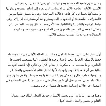
وحتى نفهم ماهية العلامة وموضوعها عند “بورس” لابد من الرجوع إلى
الأسس الأولية الخاصة بالإدراك الإنساني التي تقود إلى إنتاج المعرفة وتداولها
واستهلاكها بعيدا عن إكراهات الإحالات المرجعية، وهي ما يطلق عليها بورس
(المقولات الفلسفية) أو المقولات الفينومينولوجية أو مستويات الإدراك.. وهي
تباعا الأولانية والثانيانية والثالثانية، هنا الأمر عنده متعلق بوصف الظاهر الذي
يشكل المعطى المباشر والعفوي وغير الخاضع لأي تسنين مسبق، فهذه
المقولات هي -ثلاثية المبنى- تشتغل كالآتي:
أول يحيل على ثاني بتوسط إلزامي هو الثالث؛ الحالة الأولى هي حالة محتملة
فقط ولا يمكن التعامل معها بإعتبار وجودها الفعلي، لأنها تستجيب لحضورها
الخاص، أو ما يسميه “دان سكوت” (الهنا و الآن)، وبالتالي فإن لحظة الأولانية
خالية من أي قصدية فينومينولوجية، لأنها تشكل عالم الأحاسيس والمشاعر
والنوعيات والإحتمال والممكن بعيدا عن تحققها وتجسيدها الواقعي والوجودي.
مثلا؛ ماذا يعني الأحمر قبل أن يكون هناك شيء أحمر، وماذا تعني السعادة في
انفصال عن حالات إنسانية تجسدها، فنقول: رجل سعيد…
وهذا هو دور الثانيانية التي تعطي للأشياء وجودها الفعلي لذلك فهي مقولة
التتابع والتعيين والفعل، فمثلا؛ قول: