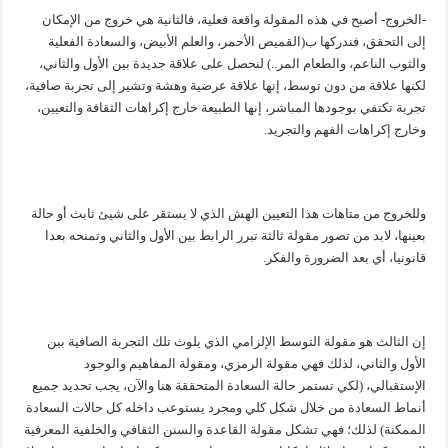
-الخروج- أصبح في هذه المقولة واقعة فعلية، فالثانية هي خروج من الإمكان
إلى التحقق، فندركها ب(القميص الأحمر، والعلم الأبيض، والسعادة الفعلية
والثوب الناعم، والطعام المر..) لنحصل على علاقة جديدة بين الأول والثاني،
لكنها علاقة من دون توسط، إنها علاقة عرضية وهشة وتشير إلى تجربة صافية،
تجربة تكتفي بوجودها المباشر، إنها الطبيعة خارج إكراهات الثقافة والتعيين،
وخارج إكراهات الفهم والتجريد.
وللخروج من متاهات هذا التعيين الهش الذي لا يستقر على شيئ ثابث أو حالة
بعينها، لابد من تصور مقولة ثالثة تبرر الرابط بين الأول والثاني وتمنحه بعدا
قانونيا، أي بعد الضرورة والفكر.
إن الثالث هو مقولة التوسط الإلزامي الذي يلوث تلك التجربة الصافية بين
الأول والثاني، لذلك فهي مقولة الرمزي، ومقولة المفاهيم والوجود
الإستقبالي، (لكي تستمر حالة السعادة المتحققة هنا والآن، يجب تحديد جميع
أنماط السعادة من خلال شكل كلي ومجرد يستوعب داخله كل حالات السعادة
الممكنة) لذلك؛ فهي تشكل مقولة القاعدة والسنن الثقافي والخلفية المعرفية