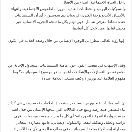
داخل الحياة الاجتماعية، ابتداء من الأفعال
والسوكيات اليومية والخطابات العادية، مرورا بالطقوس الاجتماعية، وانتهاء
بالأنساق الأيديولوجية الكبرى (فريدناند دي سوسيور)؛ أي أن السيميائيات
عنده نشاط معرفي شامل، فهي تهتم بكل ما تنتجه التجربة الإنسانية عبر
مجمل لغاتها، ومن خلال كل أبعادها،
-إنها رؤية للعالم، تنظر إلى الوجود الإنساني من خلال وضعه كعلامة في الكون.
وقبل الإسهاب في تفصيل القول حول ماهية السيميائيات، سنحاول الإجابة عن
مجموعة من التساؤلات والإشكالات أهمها ما هو موضوع السيميائيات؟ وما
مفهوم العلامة عند بورس؟ وكيف تشتغل العلامة عنده؟
إن السيميائيات عند بورس ليست دراسة حياة العلامات فحسب، بل هي كذلك
بناء فلسفي همه رصد وتتبع حياة الدلالات التي ينتجها الإنسان من خلال لغته
وجسده وإيماءاته وفضائه وزمانه؛ أي كل ما يجربه ويمسه ويحيط به.. فهي
دراسة وتحليل وتفكيك للفعل والسلوك الإنساني، غايتها مطاردة المعاني
ومحاولة إمساكها (ومتعة السيميائيات في مطاردة المعنى لأن هذا الأخير لا