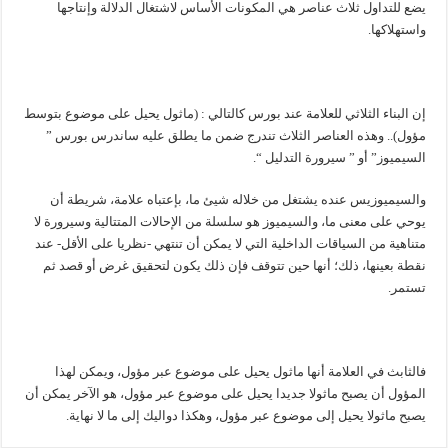
يضع للتداول ثلاث عناصر هي المكونات الأساس لاشتغال الدلالة وإنتاجها
واستهلاكها.
إن البناء الثلاثي للعلامة عند بورس كالتالي : (ماثول يحيل على موضوع بتوسط
مؤول).. وهذه العناصر الثلاث تندرج ضمن ما يطلق عليه ساندرس بورس ”
السيميوز” أو ” سيرورة التدليل “.
والسيميوزيس عنده يشتغل من خلاله شيئ ما، بإعتباه علامة، شريطة أن
يوحي على معنى ما، والسيميوز هو سلسلة من الإحالات المتتالية وسيرورة لا
متناهية من السياقات الداخلية التي لا يمكن أن تنتهي -نظريا على الأقل- عند
نقطة بعينها، ذلك؛ أنها حين تتوقف فإن ذلك يكون لتحقيق غرض أو قصد ثم
تستمر.
فالثابث في العلامة أنها ماثول يحيل على موضوع عبر مؤول، ويمكن لهذا
المؤول أن يصبح ماثولا جديدا يحيل على موضوع عبر مؤول، هو الآخر يمكن أن
يصبح ماثولا يحيل إلى موضوع عبر مؤول، وهكذا دواليك إلى ما لا نهاية.