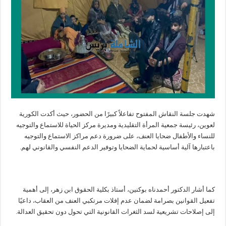
شهدت جلسة النقاش المفتوح تفاعلاً كبيرًا من الحضور، حيث أكدت الكورية
لعوين، رئيسة جمعية المرأة التقليدية ومديرة مركز الحياة للاستماع والتوجيه
للنساء والأطفال ضحايا العنف، على ضرورة دعم مراكز الاستماع والتوجيه
باعتبارها آلية أساسية لحماية الضحايا وتوفير الدعم النفسي والقانوني لهم.
كما أشار الدكتور أحمدناه بوكنين، أستاذ بكلية الحقوق ابن زهر، إلى أهمية
تفعيل القوانين بصرامة لضمان عدم إفلات مرتكبي العنف من العقاب، داعيًا
إلى إصلاحات تشريعية لسد الثغرات القانونية التي تحول دون تحقيق العدالة.