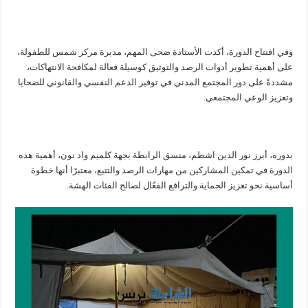
وفي افتتاح الدورة، أكدت الأستاذة ضحى المهم، مديرة مركز شمس للطفولة،
على أهمية تطوير أدوات الرصد والتوثيق كوسيلة فعالة لمكافحة الانتهاكات،
مشددةً على دور المجتمع المدني في توفير الدعم النفسي والقانوني للضحايا
وتعزيز الوعي المجتمعي.
بدوره، أبرز نور الدين اشطم، منسق الرابطة بجهة كلميم واد نون، أهمية هذه
الدورة في تمكين المشاركين من مهارات الرصد والتتبع، معتبرًا أنها خطوة
أساسية نحو تعزيز الحماية والترافع الفعّال لصالح الفئات الهشة.