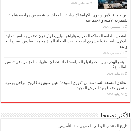
2 أغسطس، 2026
بين حماية الأمن وصون الكرامة الإنسانية… أحداث سبتة تفرض مراجعة شاملة
للمقاربة الأمنية والاجتماعية
1 أغسطس، 2026
القنصلية العامة للمملكة المغربية بتاراغونا وليريدا وأراغون تحتفل بمناسبة تخليد
الذكرى السابعة والعشرين لتربع صاحب الجلالة الملك محمد السادس، نصره الله
وأيده
1 أغسطس، 2026
سبتة والهجرة بين الجغرافيا والسياسة: لماذا تخطئ نظريات المؤامرة في تفسير
الظاهرة؟
31 يوليو، 2026
انطلاق النسخة السادسة من “دوري المودة” بعين عتيق وفاءً لروح الراحل بوعزة
منتفع واحتفاءً بعيد العرش المجيد
31 يوليو، 2026
الأكثر تصفحا
تاريخ المنتخب الوطني المغربي منذ التأسيس