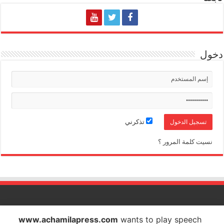
دخول
تذكرني
نسيت كلمة المرور ؟
الشاملة بريس تصدر عن شركة الشاملة بريس للاتصال والاشهار
www.achamilapress.com
wants to play speech