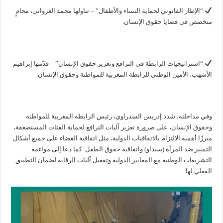
“الإطار القانوني لحماية النساء والأطفال” – تناولها محمد الغزواني، محامٍ
متخصص في قضايا حقوق الإنسان.
“استراتيجيات الرابطة في الترافع وتعزيز حقوق الإنسان” – قدّمها إبراهيم
الأشهب، الأمين الوطني للرابطة المغربية للمواطنة وحقوق الإنسان.
وفي مداخلته، شدد إدريس السدراوي، رئيس الرابطة المغربية للمواطنة
وحقوق الإنسان، على ضرورة تعزيز آليات الترافع لحماية الفئات المستضعفة،
مبرزًا أهمية الالتزام بالاتفاقيات الدولية، مثل اتفاقية القضاء على جميع أشكال
التمييز ضد المرأة (سيداو) واتفاقية حقوق الطفل. كما دعا إلى مواءمة
التشريعات الوطنية مع المعايير الدولية وتفعيل آليات الرقابة لضمان التطبيق
الفعلي لها.