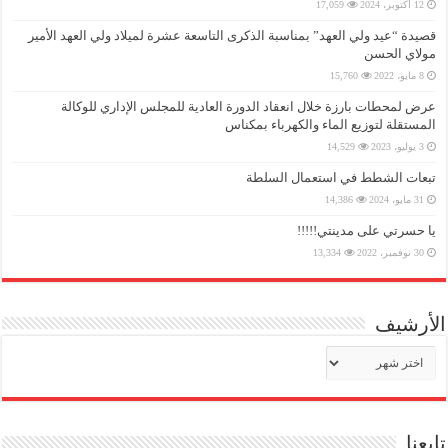
12 أكتوبر، 2024
17,059
قصيدة “عيد ولي العهد” بمناسبة الذكرى التاسعة عشرة لميلاد ولي العهد الأمير
مولاي الحسن
8 مايو، 2022
15,760
عرض لمحطات بارزة خلال انعقاد الدورة العادية للمجلس الإداري للوكالة
المستقلة لتوزيع الماء والكهرباء بمكناس
3 يوليو، 2023
14,529
تبعات الشطط في استعمال السلطة
31 مايو، 2024
14,386
يا حسرتي على مدينتي!!!!!
30 نوفمبر، 2022
13,334
الأرشيف
الأرشيف
تابعنا