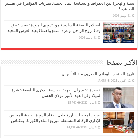
سبتة والهجرة بين الجغرافيا والسياسة: لماذا تخطئ نظريات المؤامرة في تفسير
الظاهرة؟
31 يوليو، 2026
انطلاق النسخة السادسة من “دوري المودة” بعين عتيق
وفاءً لروح الراحل بوعزة منتفع واحتفاءً بعيد العرش المجيد
31 يوليو، 2026
الأكثر تصفحا
تاريخ المنتخب الوطني المغربي منذ التأسيس
12 أكتوبر، 2024
17,059
قصيدة “عيد ولي العهد” بمناسبة الذكرى التاسعة عشرة
لميلاد ولي العهد الأمير مولاي الحسن
8 مايو، 2022
15,760
عرض لمحطات بارزة خلال انعقاد الدورة العادية للمجلس
الإداري للوكالة المستقلة لتوزيع الماء والكهرباء بمكناس
3 يوليو، 2023
14,529