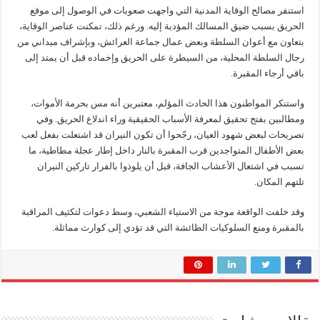
استنفر مصالح الوقاية المدنية التي واجهت صعوبات في الوصول إلى موقع
الحريق بسبب ضيق المسالك المؤدية إليه. ورغم ذلك، تمكنت عناصر الوقاية،
بتعاون مع أعوان السلطة وبعض عمال جماعة العرائش، وبإشراف ميداني من
رجال السلطة المحلية، من السيطرة على الحريق وإخماده قبل أن يمتد إلى
باقي أرجاء المقبرة.
واستنكر المواطنون هذا الحادث المؤلم، معتبرين أنه مس بحرمة الأموات،
ومطالبين بفتح تحقيق لمعرفة الأسباب الحقيقية وراء اندلاع الحريق. وفي
تصريحات لبعض شهود العيان، رجّحوا أن تكون النيران قد اشتعلت بفعل لعب
بعض الأطفال المتواجدين قرب المقبرة بالنار داخل إطار عجلة مطاطية، ما
تسبب في اشتعال الأعشاب الجافة، قبل أن يلوذوا بالفرار تاركين النيران
تلتهم المكان.
وقد خلفت الواقعة موجة من الاستياء الشعبي، وسط دعوات لتكثيف المراقبة
بالمقبرة ومنع السلوكيات الطائشة التي قد تؤدي إلى كوارث مماثلة.