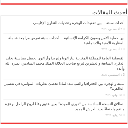
أحدث المقالات
أحداث سبتة… بين تعقيدات الهجرة وتحديات التعاون الإقليمي
2 أغسطس، 2026
بين حماية الأمن وصون الكرامة الإنسانية… أحداث سبتة تفرض مراجعة شاملة
للمقاربة الأمنية والاجتماعية
1 أغسطس، 2026
القنصلية العامة للمملكة المغربية بتاراغونا وليريدا وأراغون تحتفل بمناسبة تخليد
الذكرى السابعة والعشرين لتربع صاحب الجلالة الملك محمد السادس، نصره الله
وأيده
1 أغسطس، 2026
سبتة والهجرة بين الجغرافيا والسياسة: لماذا تخطئ نظريات المؤامرة في تفسير
الظاهرة؟
31 يوليو، 2026
انطلاق النسخة السادسة من “دوري المودة” بعين عتيق وفاءً لروح الراحل بوعزة
منتفع واحتفاءً بعيد العرش المجيد
31 يوليو، 2026