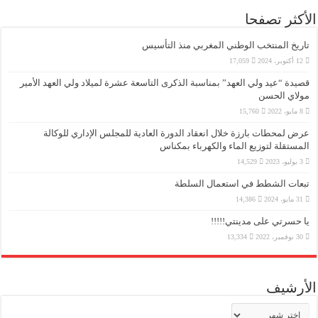
الأكثر تصفحا
تاريخ المنتخب الوطني المغربي منذ التأسيس
12 أكتوبر، 2024
17,059
قصيدة “عيد ولي العهد” بمناسبة الذكرى التاسعة عشرة لميلاد ولي العهد الأمير
مولاي الحسن
8 مايو، 2022
15,760
عرض لمحطات بارزة خلال انعقاد الدورة العادية للمجلس الإداري للوكالة
المستقلة لتوزيع الماء والكهرباء بمكناس
3 يوليو، 2023
14,529
تبعات الشطط في استعمال السلطة
31 مايو، 2024
14,386
يا حسرتي على مدينتي!!!!!
30 نوفمبر، 2022
13,334
الأرشيف
الأرشيف