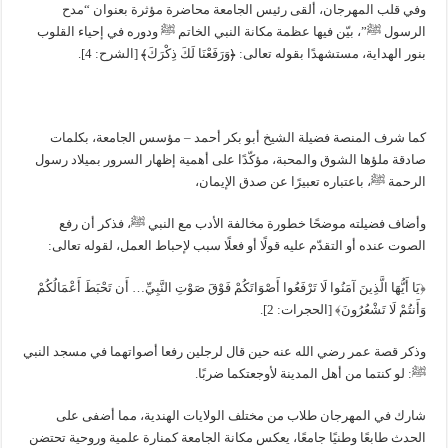
وفي قلب المهرجان، ألقى رئيس الجامعة محاضرة مؤثرة بعنوان “مدح
الرسول ﷺ”، بيّن فيها عظمة مكانة النبي الخاتم ﷺ ودوره في إحياء القلوب
بنور الهداية، مستشهدًا بقوله تعالى: ﴿وَرَفَعْنَا لَكَ ذِكْرَكَ﴾ [الشرح: 4].
كما شرف المنصة فضيلة الشيخ أبو بكر أحمد – مؤسس الجامعة، بكلمات
صادقة ملؤها الشوق والمحبة، مؤكّدًا على أهمية إظهار السرور بميلاد رسول
الرحمة ﷺ، باعتباره تعبيرًا عن صدق الإيمان،
وأضاف فضيلته موضحًا خطورة مخالفة الأدب مع النبي ﷺ، فذكر أن رفع
الصوت عنده أو التقدّم عليه قولًا أو فعلًا سبب لإحباط العمل، لقوله تعالى:
﴿يَا أَيُّهَا الَّذِينَ آمَنُوا لَا تَرْفَعُوا أَصْوَاتَكُمْ فَوْقَ صَوْتِ النَّبِيِّ… أَن تَحْبَطَ أَعْمَالُكُمْ
وَأَنتُمْ لَا تَشْعُرُونَ﴾ [الحجرات: 2].
وذكر قصة عمر رضي الله عنه حين قال لرجلين رفعا أصواتهما في مسجد النبي
ﷺ: لو كنتما من أهل المدينة لأوجعتكما ضربًا.
شارك في المهرجان طلاب من مختلف الولايات الهندية، مما أضفى على
الحدث طابعًا وطنيًا جامعًا، يعكس مكانة الجامعة كمنارة علمية وروحية تحتضن