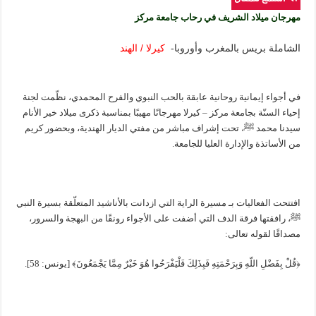
مهرجان ميلاد الشريف في رحاب جامعة مركز
الشاملة بريس بالمغرب وأوروبا-
كيرلا / الهند
في أجواء إيمانية روحانية عابقة بالحب النبوي والفرح المحمدي، نظّمت لجنة
إحياء السنّة بجامعة مركز – كيرلا مهرجانًا مهيبًا بمناسبة ذكرى ميلاد خير الأنام
سيدنا محمد ﷺ، تحت إشراف مباشر من مفتي الديار الهندية، وبحضور كريم
من الأساتذة والإدارة العليا للجامعة.
افتتحت الفعاليات بـ مسيرة الراية التي ازدانت بالأناشيد المتعلّقة بسيرة النبي
ﷺ، رافقتها فرقة الدف التي أضفت على الأجواء رونقًا من البهجة والسرور،
مصداقًا لقوله تعالى:
﴿قُلْ بِفَضْلِ اللّهِ وَبِرَحْمَتِهِ فَبِذَلِكَ فَلْيَفْرَحُوا هُوَ خَيْرٌ مِمَّا يَجْمَعُونَ﴾ [يونس: 58].