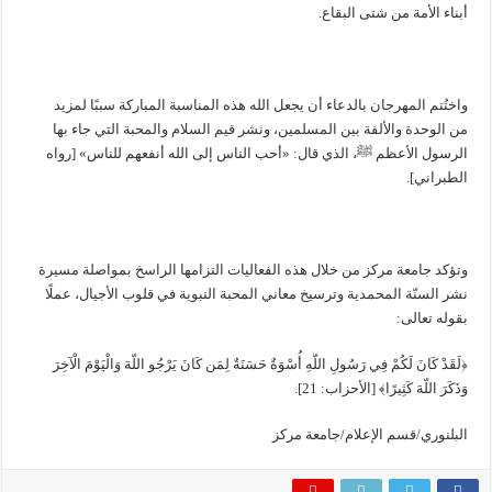
أبناء الأمة من شتى البقاع.
واختُتم المهرجان بالدعاء أن يجعل الله هذه المناسبة المباركة سببًا لمزيد
من الوحدة والألفة بين المسلمين، ونشر قيم السلام والمحبة التي جاء بها
الرسول الأعظم ﷺ، الذي قال: «أحب الناس إلى الله أنفعهم للناس» [رواه
الطبراني].
وتؤكد جامعة مركز من خلال هذه الفعاليات التزامها الراسخ بمواصلة مسيرة
نشر السنّة المحمدية وترسيخ معاني المحبة النبوية في قلوب الأجيال، عملًا
بقوله تعالى:
﴿لَقَدْ كَانَ لَكُمْ فِي رَسُولِ اللّهِ أُسْوَةٌ حَسَنَةٌ لِمَن كَانَ يَرْجُو اللّهَ وَالْيَوْمَ الْآخِرَ
وَذَكَرَ اللّهَ كَثِيرًا﴾ [الأحزاب: 21].
البلنوري/قسم الإعلام/جامعة مركز