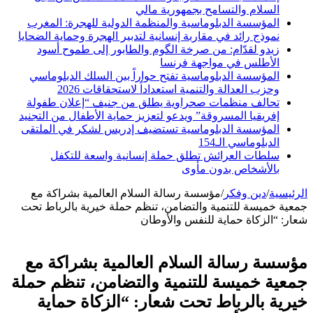
السلام والتسامح بجمهورية مالي
المؤسسة الدبلوماسية والمنظمة الدولية للهجرة: المغرب
نموذج رائد في مقاربة إنسانية لتدبير الهجرة وحماية الضحايا
زيدو لقدّام: من صرخة الگوم والطابور إلى طموح أسود
الأطلس في مواجهة فرنسا
المؤسسة الدبلوماسية تفتح حواراً بين السلك الدبلوماسي
وحزب العدالة والتنمية استعداداً لاستحقاقات 2026
تحالف منظمات صحراوية يطلق من جنيف “إعلان طفولة
إفريقيا المسروقة” ويدعو لتعزيز حماية الأطفال من التجنيد
المؤسسة الدبلوماسية تستضيف إدريس لشكر في الملتقى
الدبلوماسي الـ154
سلطات العرائش تطلق حملة إنسانية واسعة للتكفل
بالأشخاص بدون مأوى
الرئيسية
/
دين وفكر
/
مؤسسة رسالة السلام العالمية بشراكة مع
جمعية خميسة للتنمية والتضامن، تنظم حملة خيرية بالرباط تحت
شعار: “الزكاة حماية للنفس والأوطان
مؤسسة رسالة السلام العالمية بشراكة مع
جمعية خميسة للتنمية والتضامن، تنظم حملة
خيرية بالرباط تحت شعار: “الزكاة حماية