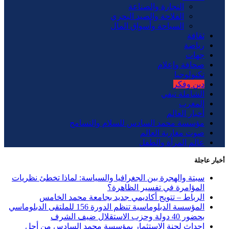
التجارة والصناعة
الفلاحة والصيد البحري
السياحة وأسواق المال
ثقافة
رياضة
جهات
صحافة وإعلام
تكنولوجيا
دين وفكر
الشاملة تيفي
المغرب
أخبار العالم
مؤسسة محمد السادس للسلام والتسامح
صوت مغاربة العالم
عالم المرأة والطفل
أخبار عاجلة
سبتة والهجرة بين الجغرافيا والسياسة: لماذا تخطئ نظريات
المؤامرة في تفسير الظاهرة؟
الرباط – تتويج أكاديمي جديد بجامعة محمد الخامس
المؤسسة الدبلوماسية تنظم الدورة 156 للملتقى الدبلوماسي
بحضور 40 دولة وحزب الاستقلال ضيف الشرف
إحداث لجنة الاستثمار بمؤسسة محمد السادس من أجل