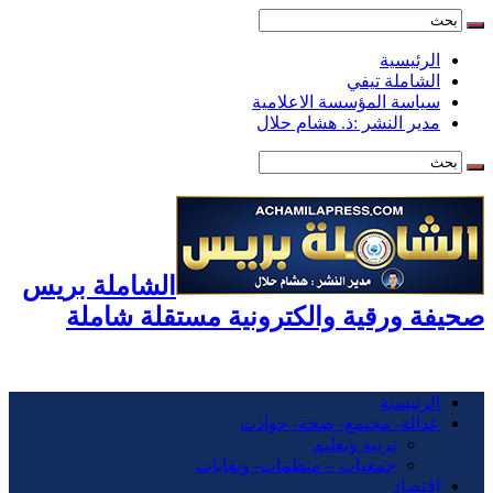
الرئيسية
الشاملة تيفي
سياسة المؤسسة الاعلامية
مدير النشر :ذ. هشام حلال
الشاملة بريس
صحيفة ورقية والكترونية مستقلة شاملة
الرئيسية
عدالة- مجتمع- صحة- حوادت
تربية وتعليم
جمعيات – منظمات- ونقابات
اقتصاد