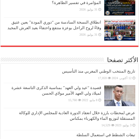
المؤامرة في تفسير الظاهرة؟
31 يوليو، 2026
انطلاق النسخة السادسة من “دوري المودة” بعين عتيق
وفاءً لروح الراحل بوعزة منتفع واحتفاءً بعيد العرش المجيد
31 يوليو، 2026
الأكثر تصفحا
تاريخ المنتخب الوطني المغربي منذ التأسيس
12 أكتوبر، 2024
17,059
قصيدة “عيد ولي العهد” بمناسبة الذكرى التاسعة عشرة
لميلاد ولي العهد الأمير مولاي الحسن
8 مايو، 2022
15,760
عرض لمحطات بارزة خلال انعقاد الدورة العادية للمجلس الإداري للوكالة
المستقلة لتوزيع الماء والكهرباء بمكناس
3 يوليو، 2023
14,529
تبعات الشطط في استعمال السلطة