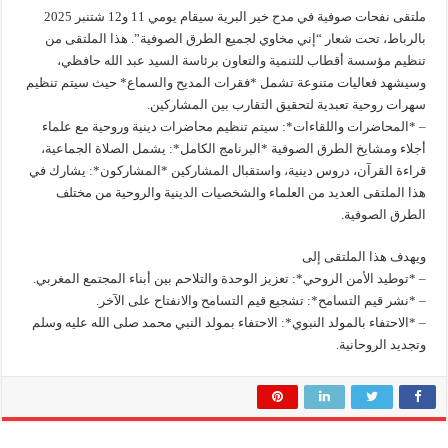
ملتقى نفحات صوفية في مدح خير البرية سيقام يومي 11 و12 شتنبر 2025
بالرباط، تحت شعار “إني مخاوي لجميع الطرق الصوفية”. هذا الملتقى من
تنظيم مؤسسة أقطاب للتنمية والتعاون برئاسة السيد عبد الله حافظي،
وسيشهد فعاليات متنوعة تشمل *فقرات المديح والسماع* حيث سيتم تنظيم
سهرات روحية تعبدية لتحقيق التقارب بين المشاركين.
– *المحاضرات واللقاءات*: سيتم تنظيم محاضرات دينية وروحية مع علماء
أجلاء ومشايخ الطرق الصوفية *البرنامج الكامل*: يشمل الصلاة الجماعية،
قراءة القرآن، دروس دينية، واستقبال المشاركين *المشاركون*: يشارك في
هذا الملتقى العديد من العلماء والشخصيات الدينية والروحية من مختلف
الطرق الصوفية.
ويهدف هذا الملتقى إلى
– *توطيد الأمن الروحي*: تعزيز الوحدة والتلاحم بين أبناء المجتمع المغربي.
– *نشر قيم التسامح*: تشجيع قيم التسامح والانفتاح على الآخر.
– *الاحتفاء بالمولد النبوي*: الاحتفاء بمولد النبي محمد صلى الله عليه وسلم
وتجديد الروحانية.