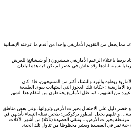
يحتفل الأمازيغ في المغرب كباقي أمازيغ شمال إفريقيا وأمازيغ الشتات في باقي العالم يوم الأربعاء 14 يناير بحلول رأس السنة الأمازيغية 2976، مما يجعل من التقويم الأمازيغي واحدا من أقدم ما عرفته الإنسانية
يكاد يربط باعتلاء الزعيم الأمازيغي شيشرون ( أو شيشانغ) للعرش
لك التي تريد كل دولة من دول شمال إفريقيا نسبته لبلدها وقد عاش في عصر لم تكن فيه هذه البلدان
أمازيغ ربطوه والبرد والشتاء أكثر من المسيحيين، فإذا كان
 الأمازيغية : حكاية تلك العجوز التي استهانت بقوى الطبيعة
غيره من الشهور، كما ظل الأمازيغ يحتاطون من انتقام هذا الشهر
ع خضر دليل على الاحتفال بخيرات الأرض وثرواتها، وفي بعض مناطق
يغية… وأغلبهم يجعل الفطور بركوكس: طحين تفتله النساء بأيديهن في
 مرتبطة بخيرات الأرض… وتبقى العصيدة (تاكلا) من أشهر الأكلات
بة تمر في العصيدة ويعتبر محظوظا من تناول تلك الحبة.