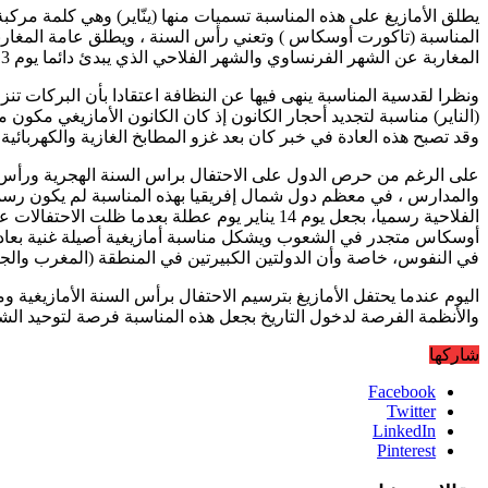
يطلق الأمازيغ على هذه المناسبة تسميات منها (ينّاير) وهي كلمة مركبة
المغاربة عن الشهر الفرنساوي والشهر الفلاحي الذي يبدئ دائما يوم 13 من كل شهر
ونظرا لقدسية المناسبة ينهى فيها عن النظافة اعتقادا بأن البركات ت
وقد تصبح هذه العادة في خبر كان بعد غزو المطابخ الغازية والكهربائية
على الرغم من حرص الدول على الاحتفال براس السنة الهجرية ورأس الس
والمدارس ، في معظم دول شمال إفريقيا بهذه المناسبة لم يكون رسميا، 
الفلاحية رسميا، بجعل يوم 14 يناير يوم عطلة بع
أوسكاس متجدر في الشعوب ويشكل مناسبة أمازيغية أصيلة غنية بعاداتها و
في النفوس، خاصة وأن الدولتين الكبيرتين في المنطقة (المغرب والجزائر)
والأنظمة الفرصة لدخول التاريخ بجعل هذه المناسبة فرصة لتوحيد الشع
شاركها
Facebook
Twitter
LinkedIn
Pinterest