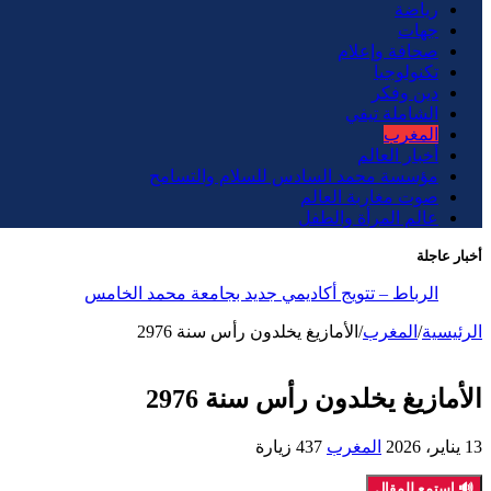
رياضة
جهات
صحافة وإعلام
تكنولوجيا
دين وفكر
الشاملة تيفي
المغرب
أخبار العالم
مؤسسة محمد السادس للسلام والتسامح
صوت مغاربة العالم
عالم المرأة والطفل
أخبار عاجلة
الرباط – تتويج أكاديمي جديد بجامعة محمد الخامس
الرئيسية
/
المغرب
/
الأمازيغ يخلدون رأس سنة 2976
الأمازيغ يخلدون رأس سنة 2976
13 يناير، 2026
المغرب
437 زيارة
🔊 استمع للمقال