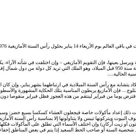
 وبرسل بعينها، فإن التقويم الأمازيغي – وإن اختلفت في شأنه الآراء- 
الفرعوني عقب الانتصار على الملك رمسيس الثالث من أسرة الفراعنة سنة 950 قبل الميلاد، وهو الم
سية الحالية….
اد يتشابه مع رأس السنة الميلادية في ارتباطهما بشهر يناير، وإن كان ال
لثلوج… فإن الأمازيغ يربطون المناسبة بتلك الحكاية المشهورة والأسطورة
 واقترض يوما من فبراير لينتقم من هذه العجوز فظل فبراير منقوصا دون 
ليات ذلك إعداد مأكولات خاصة فيجعلون العشاء كسكسا بسبع خضر: وسب
لبيوت ويتركونها تيبس ولا يتناولونها إلا بمناسبة رأس السنة الأماز
ن أو زيت أركان) وإن اختلف الأسماء التي تطلق على المأكولات فكلها
شخصية السنة أو صاحب الحظ السعيد إذا يتم في بعض المناطق إخفاء ح