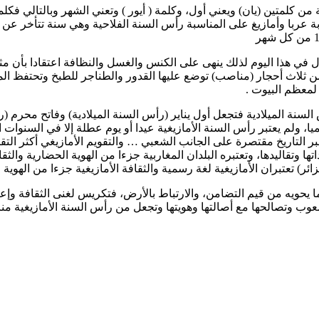
 من كلمتين (يان) ويعني أول، وكلمة ( أيور ) وتعني الشهر وبالتالي فكل
نزل في هذا اليوم لذلك ينهى على الكنس والغسل والنظافة اعتقادا بأن
 لمعظم البيوت .
نة الميلادية فتجعل أول يناير (رأس السنة الميلادية) وفاتح محرم (رأ
ولم يعتبر رأس السنة الأمازيغية عيدا أو يوم عطلة إلا في السنوات الأ
دما ظلت الاحتفالات عبر التاريخ مقتصرة على الجانب الشعبي … والتقويم الأمازيغي 
تقاليدها، وتعتبره البلدان المغاربية جزءا من الهوية الحضارية والثقا
 تعتبران الأمازيغية لغة رسمية والثقافة الأمازيغية جزءا من الهوية ال
وب وتصالحها مع أصالتها وهويتها وتجعل من رأس السنة الأمازيغية منا