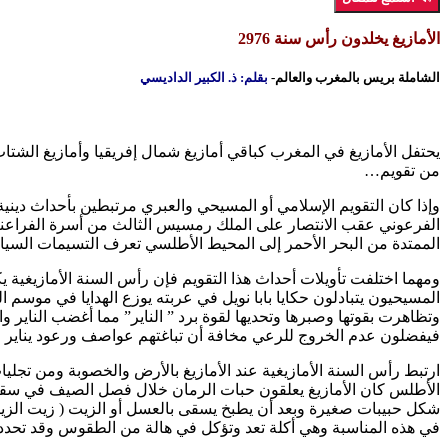
الأمازيغ يخلدون رأس سنة 2976
الشاملة بريس بالمغرب والعالم-
بقلم: ذ. الكبير الداديسي
من تقويم…
وإذا كان التقويم الإسلامي أو المسيحي والعبري مرتبطين بأحداث دينية
الممتدة من البحر الأحمر إلى المحيط الأطلسي تعرف التسيمات السيا
ومهما اختلفت تأويلات أحداث هذا التقويم فإن رأس السنة الأمازيغية يك
المسيحيون يتبادلون حكايا بابا نويل في عربته يوزع الهدايا في موسم ا
وتظاهرت بقوتها وصبرها وتحديها لقوة برد ” الناير” مما أغضب الناير
فيفضلون عدم الخروج للرعي مخافة أن تباغتهم عواصف ورعود يناير
ارتبط رأس السنة الأمازيغية عند الأمازيغ بالأرض والخصوبة ومن تج
الأطلس كان الأمازيغ يعلقون حبات الرمان خلال فصل الصيف في سقوف ا
شكل حبيبات صغيرة وبعد أن يطبخ يسقى بالعسل أو الزيت ( زيت الزيتو
في هذه المناسبة وهي أكلة تعد وتؤكل في هالة من الطقوس وقد تحدد 