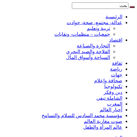
الرئيسية
عدالة- مجتمع- صحة- حوادت
تربية وتعليم
جمعيات – منظمات- ونقابات
اقتصاد
التجارة والصناعة
الفلاحة والصيد البحري
السياحة وأسواق المال
ثقافة
رياضة
جهات
صحافة وإعلام
تكنولوجيا
دين وفكر
الشاملة تيفي
المغرب
أخبار العالم
مؤسسة محمد السادس للسلام والتسامح
صوت مغاربة العالم
عالم المرأة والطفل