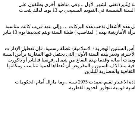
مة (ينّاير) تعني الشهر الأول .. وفي مناطق أخرى يطلقون على
المناسبة (تاكورت أوسكاس ) وتعني رأس السنة ، ويطلق عامة المغاربة عربا وأمازيغ على المناسبة رأس السنة الفلاحية وهي سنة تتأخر عن السنة الشمسة في التقويم المسيحي ب 13 يوما لذلك يتحدث
 مثل هذه الأشغال تذهب هذه البركات … وإلى عهد قريب كانت مناسبة
(الناير) مناسبة لتجديد أحجار الكانون إذ كان الكانون الأمازيغي مكون من ثلاث أحجار (مناصب) توضع عليها القدور والطناجر للطبخ وتحتفظ المرأة الأمازيغية بهذه ( المناصب ) طيلة السنة ويتم تجديدها يوم 13 يناير
س السنتين الهجرية / الإسلامية) عطلة رسمية، فإن تعطيل الإدارات
خيرة، وتعبر هذه السنة الأولى التي يحتفل فيها المغاربة برأس السنة
أكثر التقويمات أصالة وقدما بهذه البقاع من شمال إفريقيا فالناير أو تاكورت
فية منذ آلاف السنين و المفروض أن تُعطاها أهمية تتناسب ومكانتها
ثقافية والحضارية للبلدين.
اليوم عندما يحتفل الأمازيغ بترسيم الاحتفال برأس السنة الأمازيغية وما يحويه من قيم التضامن، والارتباط بالأرض، فتكريس لغنى الثقافة وإعادة الاعتبار لقيم صمدت 2975 سنة ، وما مازال أمام الحكومات
سبة قومية تتجاوز الحدود القطرية.