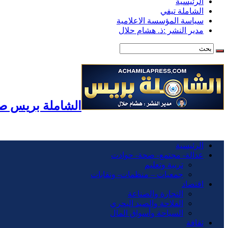
الرئيسية
الشاملة تيفي
سياسة المؤسسة الاعلامية
مدير النشر :ذ. هشام حلال
الشاملة بريس صح
الرئيسية
عدالة- مجتمع- صحة- حوادت
تربية وتعليم
جمعيات – منظمات- ونقابات
اقتصاد
التجارة والصناعة
الفلاحة والصيد البحري
السياحة وأسواق المال
ثقافة