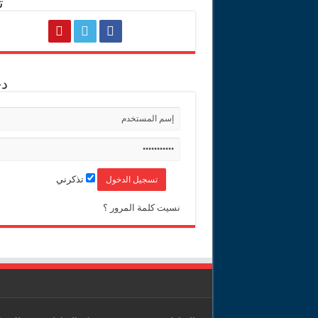
ت
د
تذكرني
نسيت كلمة المرور ؟