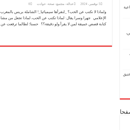
زيدو لقدّام: من صرخة الگوم والطابور إلى طموح أسود الأطلس في مواجهة فرنسا
5 نوفمبر، 2024
عدالة- مجتمع- صحة- حوادت
0
عية
المؤسسة الدبلوماسية تفتح حواراً بين السلك الدبلوماسي وحزب العدالة والتنمية استعد
ولماذا لا نكتب عن الحب؟ _لنقرأها سيميائيا_! الشاملة بريس بالمغرب 
الإعلامي جهرا وسرا يقال: لماذا تكتب عن الحب، لماذا تجعل من مشا
تحالف منظمات صحراوية يطلق من جنيف “إعلان طفولة إفريقيا المسروقة” ويدعو لت
كتابة قصص عميقة لمن لا يقرأ ولو دقيقة؟؟ حسنا؛ لطالما ترفعت عن 
المؤسسة الدبلوماسية تستضيف إدريس لشكر في الملتقى الدبلوماسي الـ154
س،
سلطات العرائش تطلق حملة إنسانية واسعة للتكفل بالأشخاص بدون مأوى
عتيق
صفحا