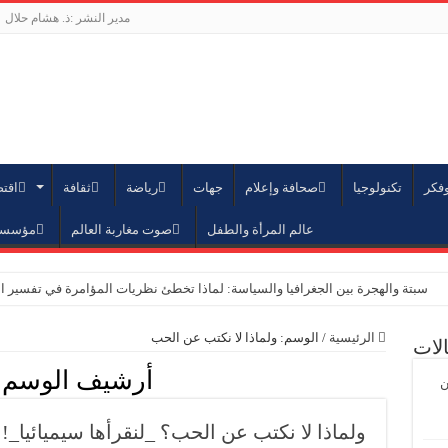
مدير النشر :ذ. هشام حلال
وفكر
تكنولوجيا
صحافة وإعلام
جهات
رياضة
ثقافة
اقت
عالم المرأة والطفل
صوت مغاربة العالم
مؤسسة 
سبتة والهجرة بين الجغرافيا والسياسة: لماذا تخطئ نظريات المؤامرة في تفسير ا
الرباط – تتويج أكاديمي جديد بجامعة محمد الخامس
الرئيسية
/
الوسم:
ولماذا لا نكتب عن الحب
لات
المؤسسة الدبلوماسية تنظم الدورة 156 للملتقى الدبلوماسي بحضور 40 دولة وحزب الاستقلال ضيف الشرف
أرشيف الوسم 
ن
إحداث لجنة الاستثمار بمؤسسة محمد السادس من أجل السلام والتسامح بجمهورية
المؤسسة الدبلوماسية والمنظمة الدولية للهجرة: المغرب نموذج رائد في مقاربة إنس
ولماذا لا نكتب عن الحب؟ _لنقرأها سيميائيا_!