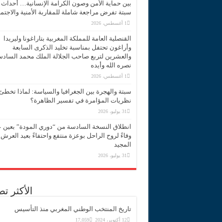
بين حماية الأمن وصون الكرامة الإنسانية… أحداث
سبتة تفرض مراجعة شاملة للمقاربة الأمنية والاجتما
1 أغسطس، 2026
القنصلية العامة للمملكة المغربية بتاراغونا وليريدا
وأراغون تحتفل بمناسبة تخليد الذكرى السابعة
والعشرين لتربع صاحب الجلالة الملك محمد الساد
نصره الله وأيده
1 أغسطس، 2026
سبتة والهجرة بين الجغرافيا والسياسة: لماذا تخطئ
نظريات المؤامرة في تفسير الظاهرة؟
31 يوليو، 2026
انطلاق النسخة السادسة من “دوري المودة” بعين 
وفاءً لروح الراحل بوعزة منتفع واحتفاءً بعيد العرش
المجيد
31 يوليو، 2026
الأكثر ت
تاريخ المنتخب الوطني المغربي منذ التأسيس
12 أكتوبر، 2024
17,059