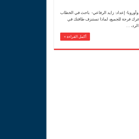
اداً لاستحقاقات 2026
وأوروبا- إعداد: زايد الرفاعي- باحث في الخطاب
عرك فرجة للجميع، لماذا تستنزف طاقتك في
عزيز حماية الأطفال من التجنيد
الرد، …
أكمل القراءة »