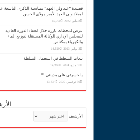
قصيدة “عيد ولي العهد” بمناسبة الذكرى التاسعة 
لميلاد ولي العهد الأمير مولاي الحسن
8 مايو، 2022
15,760
عرض لمحطات بارزة خلال انعقاد الدورة العادية
للمجلس الإداري للوكالة المستقلة لتوزيع الماء
والكهرباء بمكناس
3 يوليو، 2023
14,529
تبعات الشطط في استعمال السلطة
31 مايو، 2024
14,386
يا حسرتي على مدينتي!!!!!
30 نوفمبر، 2022
13,334
الأر
الأرشيف