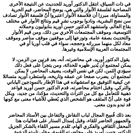
في ذات السياق، انتقل الدكتور أوريد للحدديث عن النتيجة الأخرى
المصاحبة لفلسفة الأنوار والتي هي، يوضح المحاضر، قيم الحرية
والمساواة، مبرزا أن فلاسفة الأنوار اعتبروا أنّ فلسفة الأنوار تصادف
سن نضج البشرية، ونادوا بوجوب نشر قيم ونتائج الأنوار في مختلف
بقاع العالم. واستشهد الدكتور حسن أوريد بنابوليون وحملاته
التوسعية، وموقف المجتمعات الأخري من ذلك، ومن قيم الأنوار
والتحديث بصفة عامة، وتوزعها إلى موقفين موقف مناصر وموقف
معاد لكل منهما مبرراته وحججه، سواء في قلب أوربا أو في
المجتمعات العربية الإسلامية وغيرها.
يقول الدكتور أوريد، في محاضرته، أنه، بعد قرنين من الزمن، لا
يمكن لمجتمع أن يُدير ظهره للحداثة، ومن يتجرأ على فعل ذلك
سيؤدي الثمن، لكن في نفس الوقت، يضيف المحاضر، لا يمكن
لمجتمع أن يضرب صفحا عن عمقه وتاريخه، واستطرد أوريد متسائلا
عن كيفية التوفيق مع استشهاده في هذا الإطار بالنموذجين الياباني
والتركي. وقبل اختتام محاضرته، قدم الدكتور حسن أوريد قواعد
ذهبية للتعامل مع كل من التراث والتحديث، مؤكدا، من جديد، وبكل
قوة على أنّ المثقف هو الشخص الذي يُعطي للأشياء معنى مع كونها
قد تبدو بدون معنى.
بعد ذلك فُسِح المجال لباب النقاش والتفاعل بين الأستاذ المحاضر
والجمهور الحاضر للقاء، وقبل إسدال الستار على فعاليات هذا
المحفل الثقافي والفكري الهام، تَقَدم مسير اللقاء بالشكر الجزيل
للدكتور حسن أوريد على محاضرته القيمة، وعلى تلبيته الدعوة