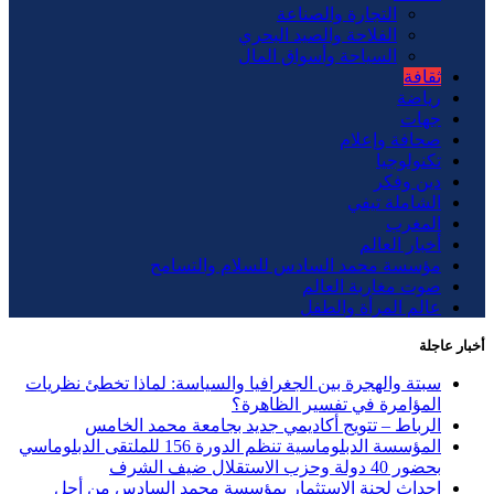
التجارة والصناعة
الفلاحة والصيد البحري
السياحة وأسواق المال
ثقافة
رياضة
جهات
صحافة وإعلام
تكنولوجيا
دين وفكر
الشاملة تيفي
المغرب
أخبار العالم
مؤسسة محمد السادس للسلام والتسامح
صوت مغاربة العالم
عالم المرأة والطفل
أخبار عاجلة
سبتة والهجرة بين الجغرافيا والسياسة: لماذا تخطئ نظريات
المؤامرة في تفسير الظاهرة؟
الرباط – تتويج أكاديمي جديد بجامعة محمد الخامس
المؤسسة الدبلوماسية تنظم الدورة 156 للملتقى الدبلوماسي
بحضور 40 دولة وحزب الاستقلال ضيف الشرف
إحداث لجنة الاستثمار بمؤسسة محمد السادس من أجل