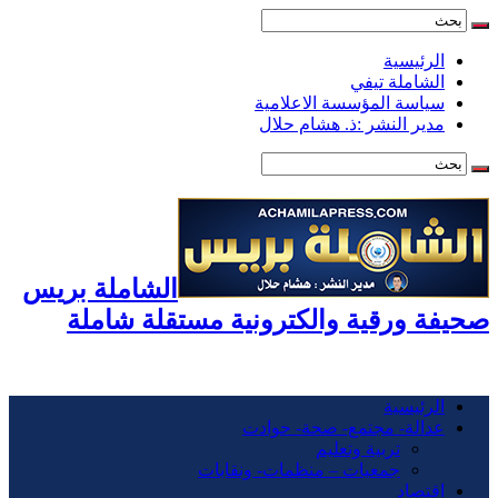
الرئيسية
الشاملة تيفي
سياسة المؤسسة الاعلامية
مدير النشر :ذ. هشام حلال
الشاملة بريس
صحيفة ورقية والكترونية مستقلة شاملة
الرئيسية
عدالة- مجتمع- صحة- حوادت
تربية وتعليم
جمعيات – منظمات- ونقابات
اقتصاد