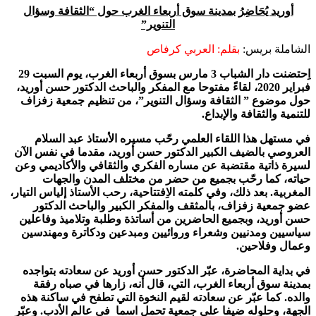
أوريد يُحَاضِرُ بمدينة سوق أربعاء الغرب حول “الثقافة وسؤال
التنوير”
الشاملة بريس:
بقلم: العربي كرفاص
اِحتضنت دار الشباب 3 مارس بسوق أربعاء الغرب، يوم السبت 29
فبراير 2020، لقاءً مفتوحا مع المفكر والباحث الدكتور حسن أوريد،
حول موضوع ” الثقافة وسؤال التنوير”، من تنظيم جمعية زفزاف
للتنمية والثقافة والإبداع.
في مستهل هذا اللقاء العلمي رحّب مسيره الأستاذ عبد السلام
العروصي بالضيف الكبير الدكتور حسن أوريد، مقدما في نفس الآن
لسيرة ذاتية مقتضبة عن مساره الفكري والثقافي والأكاديمي وعن
حياته، كما رحّب بجميع من حضر من مختلف المدن والجهات
المغربية. بعد ذلك، وفي كلمته الاِفتتاحية، رحب الأستاذ إلياس التيار،
عضو جمعية زفزاف، بالمثقف والمفكر الكبير والباحث الدكتور
حسن أوريد، وبجميع الحاضرين من أساتذة وطلبة وتلاميذ وفاعلين
سياسيين ومدنيين وشعراء وروائيين ومبدعين ودكاترة ومهندسين
وعمال وفلاحين.
في بداية المحاضرة، عبّر الدكتور حسن أوريد عن سعادته بتواجده
بمدينة سوق أربعاء الغرب، التي، قال أنه، زارها في صباه رفقة
والده. كما عبّر عن سعادته لقيم النخوة التي تطفح في ساكنة هذه
الجهة، وحلوله ضيفا على جمعية تحمل اسما في عالم الأدب. وعبّر