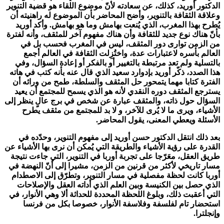
الدكتور أوريد، كذلك، عن سعادته لأنّ موضوع اللقاء هو قضية التنوير
وعلاقة الثقافة بالتنوير، وأضح المحاضر بأن الموضوع له راهنيته أن
يُطرح بهذا المغرب، الذي يُنعت بهامش وما هو بهامش. وأكد أوريد
بأنّ هناك نوع جديد للثقافة وأن هناك مفهوم آخر للمثقف، وأنه لفترة
من الزمن توارى دور المثقف، ليس في المغرب فحسب بل في
العالم بأسره لاعتبارات عدة، واختُزِلت الثقافة في العالم أجمع
بالتسلية ولم تعد مرتبطة بالتغيير أو بالفكر أو إعادة السؤال، وفي
هذا الصدد، ذكّر أوريد بإدوارد سعيد الذي قال عنه بأنه كتب في هاته
الفترة كتابا مهما يتمحور حل المثقف والسلطة، طمح من ورائه أن
يسترجع المثقف دوره النقدي لأنه هو الذي يسمح للمجتمع أن يعيد
السؤال حول ذاته، والمثقف عبارة عن شخص في برج عالٍ ينظر إلى
الأشياء، ويرى ما لا يُرى للآخر، و لا بد للمجتمع من مثقف يطرح
الأسئلة ويعطي المعنى، يقول المحاضر.
بعد ذلك انتقل الدكتور حسن أوريد إلى مفهوم التنوير، وحدّده في
القدرة على رؤية الأشياء والطريقة التي يُمكن أن نرى بها الأشياء عن
طريق العقل، معَرّجا على تجربة أوربا في التنوير، التي جاءت نتيجة
مسار تاريخي لأكثر من قرنين من الزمن، مشيرا إلى أنّ النهضة في
أوربا كانت لحظة مفصلية في مسار التنوير، وتطرّق إلى الاصطدام
الذي حصل بين الكنيسة وبين العلم الذي أداته العقل والإصلاحات
التي أعقبت ذلك، وبلوغ اللحظة المحددة للحداثة ألا وهي الأنوار، في
استحضار تام لفلسفة وفلاسفة الأنوار، خصوصا بكل من فرنسا
وإنجلترا.