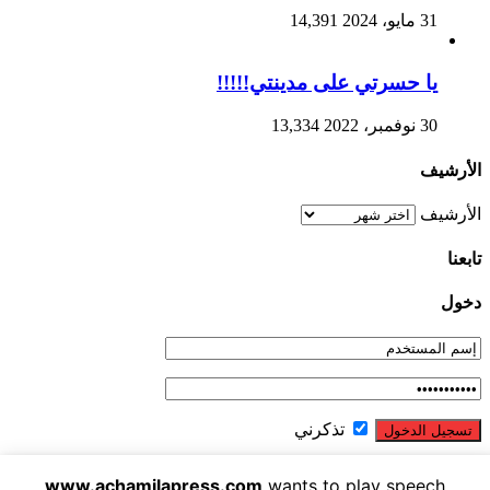
31 مايو، 2024
14,391
يا حسرتي على مدينتي!!!!!
30 نوفمبر، 2022
13,334
الأرشيف
الأرشيف
تابعنا
دخول
تذكرني
نسيت كلمة المرور ؟
www.achamilapress.com
wants to play speech