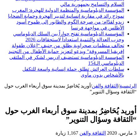
السلام والتسامح بجمهورية مالي
المؤسسة الدبلوماسية والمنظمة الدولية للهجرة: المغرب
نموذج رائد في مقاربة إنسانية لتدبير الهجرة وحماية الضحايا
زيدو لقدّام: من صرخة الگوم والطابور إلى طموح أسود
الأطلس في مواجهة فرنسا
المؤسسة الدبلوماسية تفتح حواراً بين السلك الدبلوماسي
وحزب العدالة والتنمية استعداداً لاستحقاقات 2026
تحالف منظمات صحراوية يطلق من جنيف “إعلان طفولة
إفريقيا المسروقة” ويدعو لتعزيز حماية الأطفال من التجنيد
المؤسسة الدبلوماسية تستضيف إدريس لشكر في الملتقى
الدبلوماسي الـ154
سلطات العرائش تطلق حملة إنسانية واسعة للتكفل
بالأشخاص بدون مأوى
الرئيسية
/
الثقافة والفن
/
أوريد يُحَاضِرُ بمدينة سوق أربعاء الغرب حول
“الثقافة وسؤال التنوير”
أوريد يُحَاضِرُ بمدينة سوق أربعاء الغرب حول
“الثقافة وسؤال التنوير”
3 مارس، 2020
الثقافة والفن
1,167 زيارة