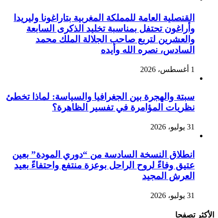
القنصلية العامة للمملكة المغربية بتاراغونا وليريدا
وأراغون تحتفل بمناسبة تخليد الذكرى السابعة
والعشرين لتربع صاحب الجلالة الملك محمد
السادس، نصره الله وأيده
1 أغسطس، 2026
سبتة والهجرة بين الجغرافيا والسياسة: لماذا تخطئ
نظريات المؤامرة في تفسير الظاهرة؟
31 يوليو، 2026
انطلاق النسخة السادسة من “دوري المودة” بعين
عتيق وفاءً لروح الراحل بوعزة منتفع واحتفاءً بعيد
العرش المجيد
31 يوليو، 2026
الأكثر تصفحا