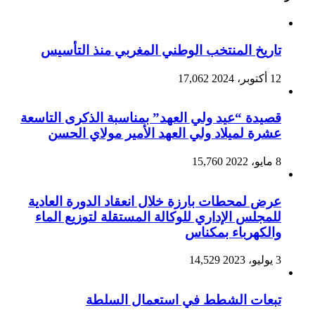
تاريخ المنتخب الوطني المغربي منذ التأسيس
12 أكتوبر، 2024
17,062
قصيدة “عيد ولي العهد” بمناسبة الذكرى التاسعة
عشرة لميلاد ولي العهد الأمير مولاي الحسن
8 مايو، 2022
15,760
عرض لمحطات بارزة خلال انعقاد الدورة العادية
للمجلس الإداري للوكالة المستقلة لتوزيع الماء
والكهرباء بمكناس
3 يوليو، 2023
14,529
تبعات الشطط في استعمال السلطة