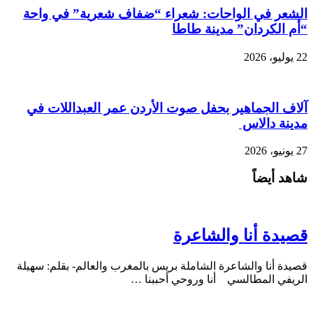
الشعر في الواحات: شعراء “ضفاف شعرية” في واحة
“أم الكردان” مدينة طاطا
22 يوليو، 2026
آلاف الجماهير بحفل صوت الأردن عمر العبداللات في
مدينة دالاس
27 يونيو، 2026
شاهد أيضاً
قصيدة أنا والشاعرة
قصيدة أنا والشاعرة الشاملة بريس بالمغرب والعالم- بقلم: سهيلة
الريفي المطالسي أنا وروحي أحببنا …