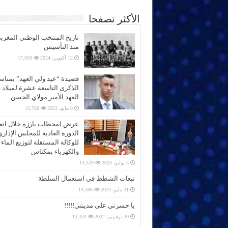
الأكثر تصفحا
تاريخ المنتخب الوطني المغرب
منذ التأسيس
12 أكتوبر، 2024
17,059
قصيدة “عيد ولي العهد” بمناس
الذكرى التاسعة عشرة لميلاد 
العهد الأمير مولاي الحسن
8 مايو، 2022
15,760
عرض لمحطات بارزة خلال انعق
الدورة العادية للمجلس الإداري
للوكالة المستقلة لتوزيع الماء
والكهرباء بمكناس
3 يوليو، 2023
14,529
تبعات الشطط في استعمال السلطة
31 مايو، 2024
14,386
يا حسرتي على مدينتي!!!!!
30 نوفمبر، 2022
13,334