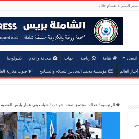
مدير النشر :ذ. هشام حلال
اقتصاد
ثقافة
رياضة
جهات
صحافة وإعلام
تكنولوجيا
أخبار العالم
مؤسسة محمد السادس للسلام والتسامح
صوت مغاربة العا
عة محمد الخامس
الرئيسية
/
عدالة- مجتمع- صحة- حوادت
/
شباب بني عمار يلبس القصبة ر
يمي