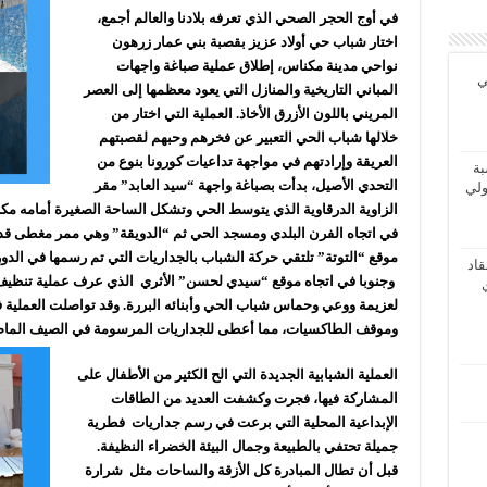
في أوج الحجر الصحي الذي تعرفه بلادنا والعالم أجمع،
اختار شباب حي أولاد عزيز بقصبة بني عمار زرهون
نواحي مدينة مكناس، إطلاق عملية صباغة واجهات
ي
المباني التاريخية والمنازل التي يعود معظمها إلى العصر
المريني باللون الأزرق الأخاذ. العملية التي اختار من
خلالها شباب الحي التعبير عن فخرهم وحبهم لقصبتهم
العريقة وإرادتهم في مواجهة تداعيات كورونا بنوع من
بة
التحدي الأصيل، بدأت بصباغة واجهة “سيد العابد” مقر
ولي
الزاوية الدرقاوية الذي يتوسط الحي وتشكل الساحة الصغيرة أمامه مكان
في اتجاه الفرن البلدي ومسجد الحي ثم “الدويقة” وهي ممر مغطى قد
موقع “التوتة” تلتقي حركة الشباب بالجداريات التي تم رسمها في الد
اد
وجنوبا في اتجاه موقع “سيدي لحسن” الأثري
الذي عرف عملية تنظيف 
لعزيمة ووعي وحماس شباب الحي وأبنائه البررة. وقد تواصلت العملية ف
وموقف الطاكسيات، مما أعطى للجداريات المرسومة في الصيف الماضي 
العملية الشبابية الجديدة التي الح الكثير من الأطفال على
المشاركة فيها، فجرت وكشفت العديد من الطاقات
الإبداعية المحلية التي برعت في رسم جداريات فطرية
جميلة تحتفي بالطبيعة وجمال البيئة الخضراء النظيفة.
قبل أن تطال المبادرة كل الأزقة والساحات مثل شرارة