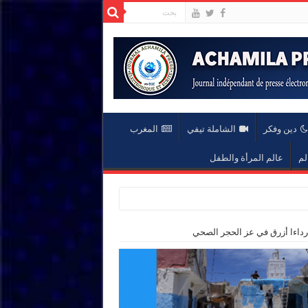
دين وفكر
الشاملة تيفي
المغرب
لم
عالم المرأة والطفل
داءا أزرق في عز الحجر الصحي