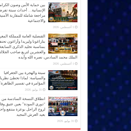
بين حماية الأمن وصون الكرام
الإنسانية… أحداث سبتة تفر
مراجعة شاملة للمقاربة الأمنية
والاجتماعية
1 أغسطس، 2026
القنصلية العامة للمملكة المغر
بتاراغونا وليريدا وأراغون تحت
بمناسبة تخليد الذكرى السابعة
والعشرين لتربع صاحب الجلالة
الملك محمد السادس، نصره الله وأيده
1 أغسطس، 2026
سبتة والهجرة بين الجغرافيا
والسياسة: لماذا تخطئ نظري
المؤامرة في تفسير الظاهرة؟
31 يوليو، 2026
انطلاق النسخة السادسة من
“دوري المودة” بعين عتيق وفاء
لروح الراحل بوعزة منتفع واحتف
بعيد العرش المجيد
31 يوليو، 2026