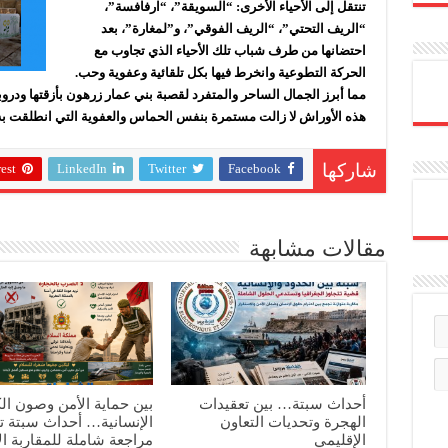
تنتقل إلى الأحياء الأخرى: “السويقة”، “ارفافسة”،
“الريف التحتي”، “الريف الفوقي”، و”لمغارة”، بعد
احتضانها من طرف شباب تلك الأحياء الذي تجاوب مع
الحركة التطوعية وانخرط فيها بكل تلقائية وعفوية وحب.
مما أبرز الجمال الساحر والمتفرد لقصبة بني عمار زرهون بأزقتها ودروبها
هذه الأوراش لا زالت مستمرة بنفس الحماس والعفوية التي انطلقت به
est
LinkedIn
Twitter
Facebook
شاركها
مقالات مشابهة
أحداث سبتة… بين تعقيدات
بين حماية الأمن وصون ال
الهجرة وتحديات التعاون
الإنسانية… أحداث سبتة 
الإقليمي
مراجعة شاملة للمقاربة ال