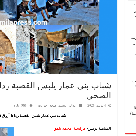
ة
ض
بية
فل
ات
شباب بني عمار يلبس القصبة ردا
الصحي
4 يونيو، 2020
عدالة- مجتمع- صحة- حوادت
960 زيارة
ً
اءً
شباب بني عمار يلبس القصبة رداءا أزرق 
الشاملة بريس-
مراسلة: محمد بلمو