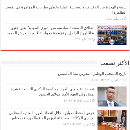
سبتة والهجرة بين الجغرافيا والسياسة: لماذا تخطئ نظريات المؤامرة في تفسير
الظاهرة؟
31 يوليو، 2026
انطلاق النسخة السادسة من “دوري المودة” بعين عتيق
وفاءً لروح الراحل بوعزة منتفع واحتفاءً بعيد العرش المجيد
31 يوليو، 2026
الأكثر تصفحا
تاريخ المنتخب الوطني المغربي منذ التأسيس
12 أكتوبر، 2024
17,061
قصيدة “عيد ولي العهد” بمناسبة الذكرى التاسعة عشرة
لميلاد ولي العهد الأمير مولاي الحسن
8 مايو، 2022
15,760
عرض لمحطات بارزة خلال انعقاد الدورة العادية للمجلس
الإداري للوكالة المستقلة لتوزيع الماء والكهرباء بمكناس
3 يوليو، 2023
14,529