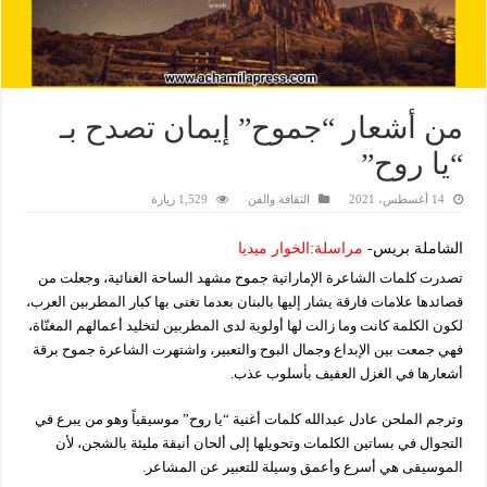
من أشعار “جموح” إيمان تصدح بـ
“يا روح”
14 أغسطس، 2021
الثقافة والفن
1,529 زيارة
الشاملة بريس-
مراسلة:
الخوار ميديا
تصدرت كلمات الشاعرة الإماراتية جموح مشهد الساحة الغنائية، وجعلت من
قصائدها علامات فارقة يشار إليها بالبنان بعدما تغنى بها كبار المطربين العرب،
لكون الكلمة كانت وما زالت لها أولوية لدى المطربين لتخليد أعمالهم المغنّاة،
فهي جمعت بين الإبداع وجمال البوح والتعبير، واشتهرت الشاعرة جموح برقة
أشعارها في الغزل العفيف بأسلوب عذب.
وترجم الملحن عادل عبدالله كلمات أغنية “يا روح” موسيقياً وهو من يبرع في
التجوال في بساتين الكلمات وتحويلها إلى ألحان أنيقة مليئة بالشجن، لأن
الموسيقى هي أسرع وأعمق وسيلة للتعبير عن المشاعر.