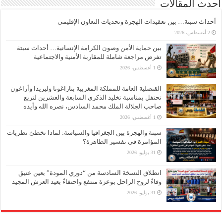
أحدث المقالات
أحداث سبتة… بين تعقيدات الهجرة وتحديات التعاون الإقليمي
2 أغسطس، 2026
بين حماية الأمن وصون الكرامة الإنسانية… أحداث سبتة
تفرض مراجعة شاملة للمقاربة الأمنية والاجتماعية
1 أغسطس، 2026
القنصلية العامة للمملكة المغربية بتاراغونا وليريدا وأراغون
تحتفل بمناسبة تخليد الذكرى السابعة والعشرين لتربع
صاحب الجلالة الملك محمد السادس، نصره الله وأيده
1 أغسطس، 2026
سبتة والهجرة بين الجغرافيا والسياسة: لماذا تخطئ نظريات
المؤامرة في تفسير الظاهرة؟
31 يوليو، 2026
انطلاق النسخة السادسة من “دوري المودة” بعين عتيق
وفاءً لروح الراحل بوعزة منتفع واحتفاءً بعيد العرش المجيد
31 يوليو، 2026