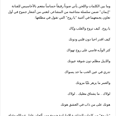
وما بين الكلمات واللحن يأتي صوتاً رقيقاً حساساً مفعم بالأحاسيس للفنانة
“إيمان” ضمن سلسلة متناغمة من المشاعر، لتغني من أشعار جموح في أول
تعاون يجمعهما في أغنية “يا روح” التي تقول في مطلعها:
يا روح.. كيف تروح والقلب ويّاك
كيف اقدر احيا دون قلبي ودونك
كثر الولَـه قاسي على روح تهواك
واللـيل مظلم دون شوفة عيونك
تدري في عين الحب ما حد يسواك
والعمر ما يزهر بليّا مزونك
لولاك .. ما يشتاق مغليك .. لولاك
هونك ‏على من ذاب في العشق هونك
“يا روح” من كلمات الشاعرة الإماراتية جموح ومن ألحان عادل عبدالله وغناء