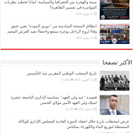
سبتة والهجرة بين الجغرافيا والسياسة: لماذا تخطئ نظريات
المؤامرة في تفسير الظاهرة؟
31 يوليو، 2026
انطلاق النسخة السادسة من “دوري المودة” بعين عتيق
وفاءً لروح الراحل بوعزة منتفع واحتفاءً بعيد العرش المجيد
31 يوليو، 2026
الأكثر تصفحا
تاريخ المنتخب الوطني المغربي منذ التأسيس
12 أكتوبر، 2024
17,063
قصيدة “عيد ولي العهد” بمناسبة الذكرى التاسعة عشرة
لميلاد ولي العهد الأمير مولاي الحسن
8 مايو، 2022
15,761
عرض لمحطات بارزة خلال انعقاد الدورة العادية للمجلس الإداري للوكالة
المستقلة لتوزيع الماء والكهرباء بمكناس