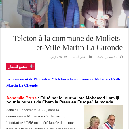
Teleton à la commune de Moliets-
et-Ville Martin La Gironde
7 ديسمبر، 2022
أخبار العالم
778 زيارة
استمع للمقال
Le lancement de l’Initiative *Teleton à la commune de Moliets- et-Ville
Martin La Gironde
Achamila Press
: Edité par le journaliste Mohamed Lamliji
pour le bureau de Chamila Press en Europe/
le monde
Samedi 3 décembre 2022 , dans la
commune de Moliets- et- Villemartin ,
l’initiative *Téléton* a été lancée dans une
nouvelle version, comme c’est le cas chaque