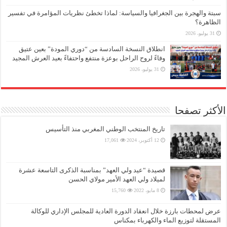
سبتة والهجرة بين الجغرافيا والسياسة: لماذا تخطئ نظريات المؤامرة في تفسير
الظاهرة؟
31 يوليو، 2026
انطلاق النسخة السادسة من “دوري المودة” بعين عتيق
وفاءً لروح الراحل بوعزة منتفع واحتفاءً بعيد العرش المجيد
31 يوليو، 2026
الأكثر تصفحا
تاريخ المنتخب الوطني المغربي منذ التأسيس
12 أكتوبر، 2024
17,061
قصيدة “عيد ولي العهد” بمناسبة الذكرى التاسعة عشرة
لميلاد ولي العهد الأمير مولاي الحسن
8 مايو، 2022
15,760
عرض لمحطات بارزة خلال انعقاد الدورة العادية للمجلس الإداري للوكالة
المستقلة لتوزيع الماء والكهرباء بمكناس