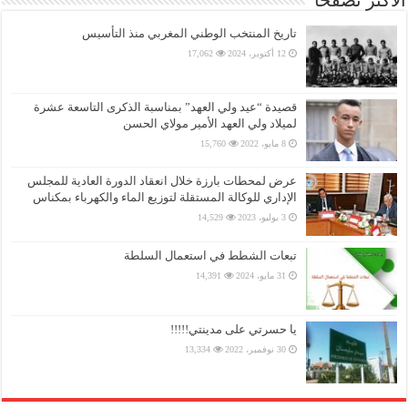
الأكثر تصفحا
تاريخ المنتخب الوطني المغربي منذ التأسيس
12 أكتوبر، 2024
17,062
قصيدة “عيد ولي العهد” بمناسبة الذكرى التاسعة عشرة
لميلاد ولي العهد الأمير مولاي الحسن
8 مايو، 2022
15,760
عرض لمحطات بارزة خلال انعقاد الدورة العادية للمجلس
الإداري للوكالة المستقلة لتوزيع الماء والكهرباء بمكناس
3 يوليو، 2023
14,529
تبعات الشطط في استعمال السلطة
31 مايو، 2024
14,391
يا حسرتي على مدينتي!!!!!
30 نوفمبر، 2022
13,334