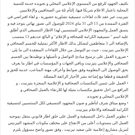
تكثيف الجهود للرفع من المستوى الإعلامي المحلي و تجويده خدمة للتنمية
المحلية باعتبار الاعلام شريكا فيها، إلتأم ثلة من الصحافيين والإعلاميين
بتيزنيت عبر عقد ثلاث لقاءات تنسيقية تشاورية حضورية ، و لقاء افتراضي في
الفترة الممتدة من 13 الى 31 ماي 2024 للوصول الى تصور نهائي يتوحد فيه و
يتسق العمل والمجهود الإعلامي للمنتسبين لهذا الاطار التنسيقي الذي أطلق
عليه اسم ” تنسيقية الكرامة للصحافة و الإعلام” و البالغ عددهم 13 منتسب
بالإضافة الى 3 متعاطفين لتشكل بذلك الاطار الأكثر تمثيلية للجسم الصحافي و
الإعلامي بتيزنيت ، حيث تم التوصل من خلال اللقاءات المنعقدة الى ما يلي :
• ضرورة العمل على ترسيخ مبادئ التواصل و تأصيلها و توطيدها بين الجسم
الصحافي والإعلامي بتيزنيت وباقي الجهات و المؤسسات في اطار ما يعرف
بحق الوصول الى المعلومة وفق ضوابط وأعراف مهنة المتاعب، خدمة للحق و
الحقيقة و قطعا مع إشاعة نشر الأخبار الزائفة المضللة.
• العمل على تثمين المكتسبات الصحافية و الإعلامية المنجزة بتيزنيت ، و
الترافع من اجل تحقيق مكتسبات مثيلة لها للارتقاء بالعمل الصحافي و
الإعلامي المحلي و تجويده.
• وضع ميثاق شرف لتأطير و صون المجهود التنسيقي لكل المنتسبين لتنسيقية
الكرامة للصحافة والاعلام بتيزنيت.
• تطوير العمل داخل التنسيقية و العمل على خلق اطار قانوني ينتقل بموجبه
العمل الى مستويات أعلى من الانفتاح على مختلف مكونات المشهد التيزنيتي
لتنزيل مشاريع إعلامية على صعيد تيزنيت ، وفق تصور واضح مسؤول يلتزم