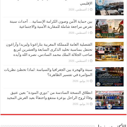
الإقليمي
2 أغسطس، 2026
بين حماية الأمن وصون الكرامة الإنسانية… أحداث سبتة
تفرض مراجعة شاملة للمقاربة الأمنية والاجتماعية
1 أغسطس، 2026
القنصلية العامة للمملكة المغربية بتاراغونا وليريدا وأراغون
تحتفل بمناسبة تخليد الذكرى السابعة والعشرين لتربع
صاحب الجلالة الملك محمد السادس، نصره الله وأيده
1 أغسطس، 2026
سبتة والهجرة بين الجغرافيا والسياسة: لماذا تخطئ نظريات
المؤامرة في تفسير الظاهرة؟
31 يوليو، 2026
انطلاق النسخة السادسة من “دوري المودة” بعين عتيق
وفاءً لروح الراحل بوعزة منتفع واحتفاءً بعيد العرش المجيد
31 يوليو، 2026