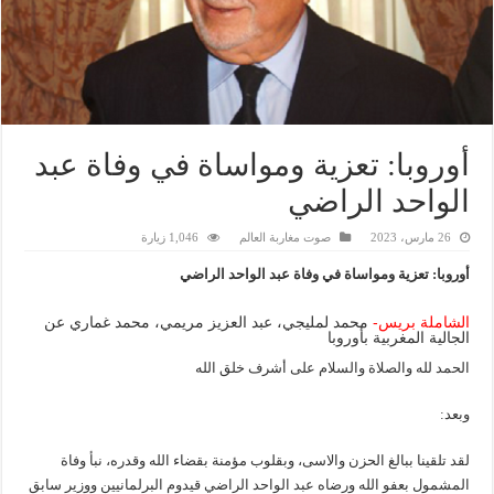
أوروبا: تعزية ومواساة في وفاة عبد
الواحد الراضي
26 مارس، 2023
صوت مغاربة العالم
1,046 زيارة
أوروبا: تعزية ومواساة في وفاة عبد الواحد الراضي
الشاملة بريس-
محمد لمليجي، عبد العزيز مريمي، محمد غماري عن
الجالية المغربية بأوروبا
الحمد لله والصلاة والسلام على أشرف خلق الله
وبعد:
لقد تلقينا ببالغ الحزن والاسى، وبقلوب مؤمنة بقضاء الله وقدره، نبأ وفاة
المشمول بعفو الله ورضاه عبد الواحد الراضي قيدوم البرلمانيين ووزير سابق