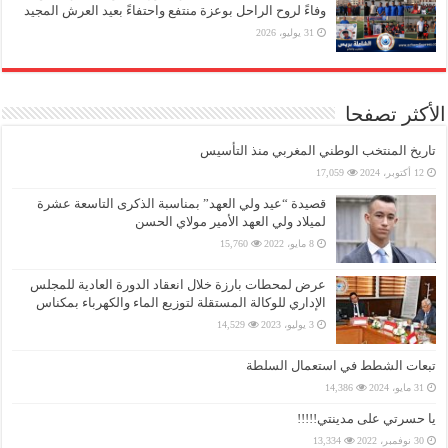
وفاءً لروح الراحل بوعزة منتفع واحتفاءً بعيد العرش المجيد
31 يوليو، 2026
الأكثر تصفحا
تاريخ المنتخب الوطني المغربي منذ التأسيس
12 أكتوبر، 2024
17,059
قصيدة “عيد ولي العهد” بمناسبة الذكرى التاسعة عشرة
لميلاد ولي العهد الأمير مولاي الحسن
8 مايو، 2022
15,760
عرض لمحطات بارزة خلال انعقاد الدورة العادية للمجلس
الإداري للوكالة المستقلة لتوزيع الماء والكهرباء بمكناس
3 يوليو، 2023
14,529
تبعات الشطط في استعمال السلطة
31 مايو، 2024
14,386
يا حسرتي على مدينتي!!!!!
30 نوفمبر، 2022
13,334