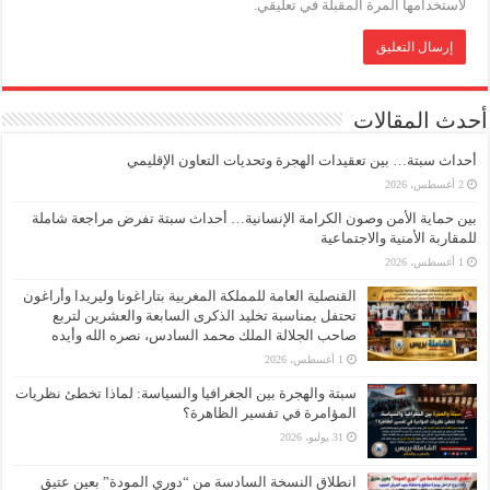
لاستخدامها المرة المقبلة في تعليقي.
أحدث المقالات
أحداث سبتة… بين تعقيدات الهجرة وتحديات التعاون الإقليمي
2 أغسطس، 2026
بين حماية الأمن وصون الكرامة الإنسانية… أحداث سبتة تفرض مراجعة شاملة
للمقاربة الأمنية والاجتماعية
1 أغسطس، 2026
القنصلية العامة للمملكة المغربية بتاراغونا وليريدا وأراغون
تحتفل بمناسبة تخليد الذكرى السابعة والعشرين لتربع
صاحب الجلالة الملك محمد السادس، نصره الله وأيده
1 أغسطس، 2026
سبتة والهجرة بين الجغرافيا والسياسة: لماذا تخطئ نظريات
المؤامرة في تفسير الظاهرة؟
31 يوليو، 2026
انطلاق النسخة السادسة من “دوري المودة” بعين عتيق