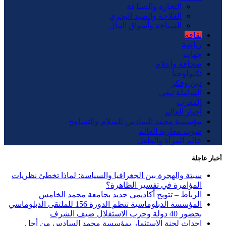
التجارة والصناعة
الفلاحة والصيد البحري
السياحة وأسواق المال
ثقافة
رياضة
جهات
صحافة وإعلام
تكنولوجيا
دين وفكر
الشاملة تيفي
المغرب
أخبار العالم
مؤسسة محمد السادس للسلام والتسامح
صوت مغاربة العالم
عالم المرأة والطفل
أخبار عاجلة
سبتة والهجرة بين الجغرافيا والسياسة: لماذا تخطئ نظريات
المؤامرة في تفسير الظاهرة؟
الرباط – تتويج أكاديمي جديد بجامعة محمد الخامس
المؤسسة الدبلوماسية تنظم الدورة 156 للملتقى الدبلوماسي
بحضور 40 دولة وحزب الاستقلال ضيف الشرف
إحداث لجنة الاستثمار بمؤسسة محمد السادس من أجل