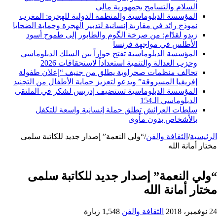
السلام والتسامح بجمهورية مالي
المؤسسة الدبلوماسية والمنظمة الدولية للهجرة: المغرب
نموذج رائد في مقاربة إنسانية لتدبير الهجرة وحماية الضحايا
زيدو لقدّام: من صرخة الگوم والطابور إلى طموح أسود
الأطلس في مواجهة فرنسا
المؤسسة الدبلوماسية تفتح حواراً بين السلك الدبلوماسي
وحزب العدالة والتنمية استعداداً لاستحقاقات 2026
تحالف منظمات صحراوية يطلق من جنيف “إعلان طفولة
إفريقيا المسروقة” ويدعو لتعزيز حماية الأطفال من التجنيد
المؤسسة الدبلوماسية تستضيف إدريس لشكر في الملتقى
الدبلوماسي الـ154
سلطات العرائش تطلق حملة إنسانية واسعة للتكفل
بالأشخاص بدون مأوى
الرئيسية
/
الثقافة والفن
/
“ولي النعمة” إصدار جديد للكاتبة سلمى
مختار أمانة الله
“ولي النعمة” إصدار جديد للكاتبة سلمى
مختار أمانة الله
24 نوفمبر، 2018
الثقافة والفن
1,548 زيارة