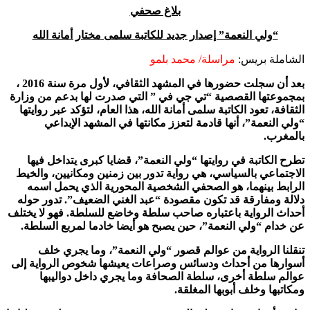
بلاغ صحفي
“ولي النعمة” إصدار جديد للكاتبة سلمى مختار أمانة الله
الشاملة بريس:
مراسلة/ محمد بلمو
بعد أن سجلت حضورها في المشهد الثقافي، لأول مرة سنة 2016 ،
بمجموعتها القصصية “تي جي في ” التي صدرت لها بدعم من وزارة
الثقافة، تعود الكاتبة سلمى أمانة الله، هذا العام، لتؤكد عبر روايتها
“ولي النعمة”، أنها قادمة لتعزز مكانتها في المشهد الإبداعي
بالمغرب.
تطرح الكاتبة في روايتها “ولي النعمة”، قضايا كبرى يتداخل فيها
الاجتماعي بالسياسي، هي رواية تدور بين زمنين ومكانيين، والخيط
الرابط بينهما، هو الصحفي الشخصية المحورية الذي يحمل اسمه
دلالة ومفارقة قد تكون مقصودة “عبد الغني الضعيف”. تدور حوله
أحداث الرواية باعتباره صاحب سلطة وخاضع للسلطة. فهو لا يختلف
عن خدام “ولي النعمة”، حين يصبح هو أيضا خادما لمربع السلطة.
تنقلنا الرواية من عوالم قصور “ولي النعمة”، وما يجري خلف
أسوارها من أحداث ودسائس وصراعات يعيشها شخوص الرواية إلى
عوالم سلطة أخرى، سلطة الصحافة وما يجري داخل دواليبها
ومكاتبها وخلف أبوبها المغلقة.