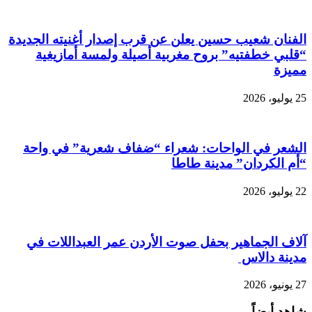
الفنان شعيب حسين يعلن عن قرب إصدار أغنيته الجديدة
“قلبي خطفتيه” بروح مغربية أصيلة ولمسة أمازيغية
مميزة
25 يوليو، 2026
الشعر في الواحات: شعراء “ضفاف شعرية” في واحة
“أم الكردان” مدينة طاطا
22 يوليو، 2026
آلاف الجماهير بحفل صوت الأردن عمر العبداللات في
مدينة دالاس
27 يونيو، 2026
شاهد أيضاً