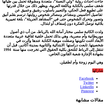
جاءت أحداث رواية “ولي النعمة”، متعددة ومشوقة تحمل بين طياتها
شغف سلمى بالكتابة وباللغة العربية، ويظهر ذلك من خلال قدرتها
على تطويع فعل الحكي، والتعبير بأسلوب رشيق وعميق عن
تفاصيل أحاسيس ومشاعر ومصائر شخوص روايتها. ترسم بقلم أنيق
وتصور وتحرك الشخوص حتى في “المشاهد الجريئة”، بلغة تعبيرية
بلاغية توصل الفكرة دون إسفاف أو ابتذال.
ولدت الكاتبة سلمى مختار أمانة الله بالرباط، من أب ذي أصول
موريطانية وأم مصرية، وهي بذلك تحمل خلفية ثقافية عربية متعددة
الأبعاد أغنت تكوينها وصقلت موهبة الكتابة عندها وأثرت في
شخصيتها. تابعت دراستها الابتدائية والثانوية بمدينة أكادير، قبل أن
تنتقل إلى الرباط لتلتحق بكلية الحقوق التي تخرجت منها سنة 1994
بشهادة الإجازة شعبة القانون الخاص.
وهي اليوم زوجة وأم لطفيلن.
شاركها
Facebook
Twitter
LinkedIn
Pinterest
مقالات مشابهة