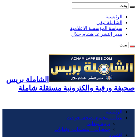
الرئيسية
الشاملة تيفي
سياسة المؤسسة الاعلامية
مدير النشر :ذ. هشام حلال
الشاملة بريس
صحيفة ورقية والكترونية مستقلة شاملة
الرئيسية
عدالة- مجتمع- صحة- حوادت
تربية وتعليم
جمعيات – منظمات- ونقابات
اقتصاد