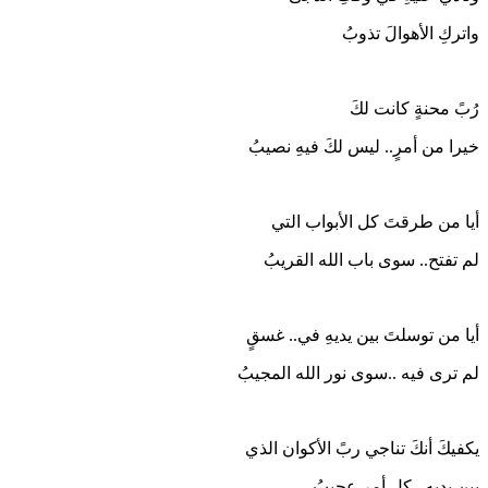
واتركِ الأهوالَ تذوبُ
رُبً محنةٍ كانت لكَ
خيرا من أمرٍ.. ليس لكَ فيهِ نصيبُ
أيا من طرقتَ كل الأبواب التي
لم تفتح.. سوى باب الله القريبُ
أيا من توسلتَ بين يديهِ في.. غسقٍ
لم ترى فيه ..سوى نور الله المجيبُ
يكفيكَ أنكَ تناجي ربً الأكوان الذي
بين يديه.. كل أمر عجيبُ