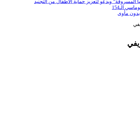
لمسروقة” ويدعو لتعزيز حماية الأطفال من التجنيد
سي الـ154
بدون مأوى
يفي
يفي