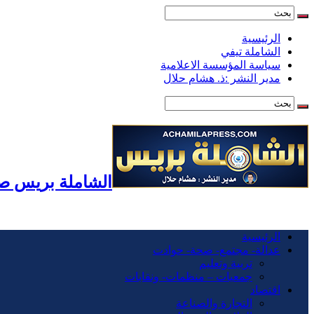
الرئيسية
الشاملة تيفي
سياسة المؤسسة الاعلامية
مدير النشر :ذ. هشام حلال
الشاملة بريس صح
الرئيسية
عدالة- مجتمع- صحة- حوادت
تربية وتعليم
جمعيات – منظمات- ونقابات
اقتصاد
التجارة والصناعة