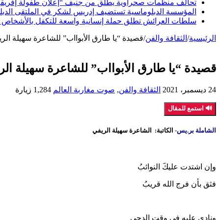
تحالف منظمات صحراوية يطلق من جنيف “إعلان طفولة إفريقيا ا
المؤسسة الدبلوماسية تستضيف إدريس لشكر في الملتقى الدبلوما
سلطات العرائش تطلق حملة إنسانية واسعة للتكفل بالأشخاص 
الرئيسية
/
الثقافة والفن
/
قصيدة “يا طارق الأبوااب” للشاعرة سهيلة الر
قصيدة “يا طارق الأبوااب” للشاعرة سهيلة الر
24 ديسمبر، 2021
الثقافة والفن
,
صوت مغاربة العالم
1,284 زيارة
🔊 استمع للمقال
الشاملة بر.يس-
الكاتبة: الشاعرة سهيلة الريفي
وإن اشتدت عليكََ النوائبُ
فثق بأن فرج الله قريبُ
ونادي عليهِ في وقتِ الدجى