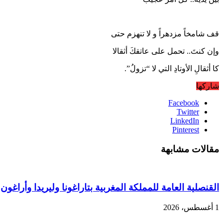
قف شامخاً مزدهراً و لا تنهزم حتى
وإن كنتَ.. تحمل على عاتقكَ أثقالا
كا أثقالِ الأوتادِ التي لا “تزولُ”.
شاركها
Facebook
Twitter
LinkedIn
Pinterest
مقالات مشابهة
القنصلية العامة للمملكة المغربية بتاراغونا وليريدا وأرا
1 أغسطس، 2026