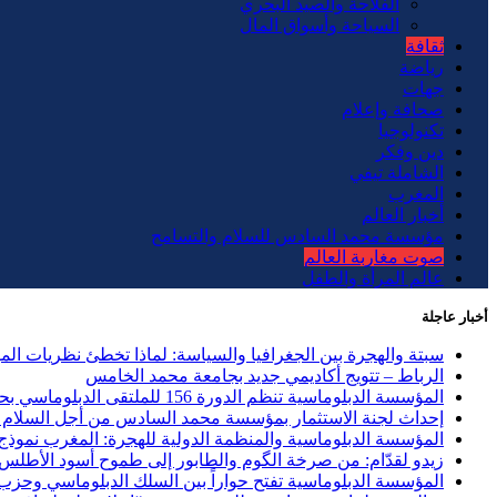
الفلاحة والصيد البحري
السياحة وأسواق المال
ثقافة
رياضة
جهات
صحافة وإعلام
تكنولوجيا
دين وفكر
الشاملة تيفي
المغرب
أخبار العالم
مؤسسة محمد السادس للسلام والتسامح
صوت مغاربة العالم
عالم المرأة والطفل
أخبار عاجلة
سبتة والهجرة بين الجغرافيا والسياسة: لماذا تخطئ نظريات ال
الرباط – تتويج أكاديمي جديد بجامعة محمد الخامس
المؤسسة الدبلوماسية تنظم الدورة 156 للملتقى الدبلوماسي بحضور 40 دولة وحزب الاستقلال ضيف الشرف
إحداث لجنة الاستثمار بمؤسسة محمد السادس من أجل السلام و
المؤسسة الدبلوماسية والمنظمة الدولية للهجرة: المغرب نموذج ر
زيدو لقدّام: من صرخة الگوم والطابور إلى طموح أسود الأطلس
المؤسسة الدبلوماسية تفتح حواراً بين السلك الدبلوماسي وحزب العد