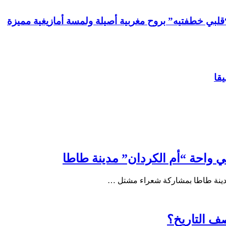
لبي خطفتيه” بروح مغربية أصيلة ولمسة أمازيغية مميزة
يقا
واحة “أم الكردان” مدينة طاطا
دينة طاطا بمشاركة شعراء مشتل …
صف التاريخ؟