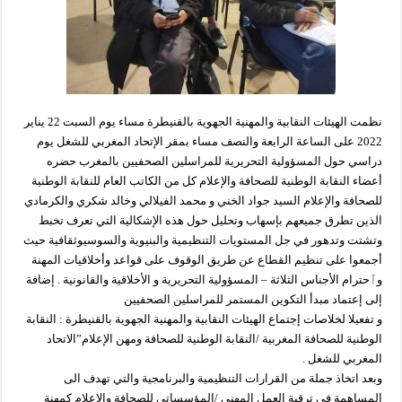
نظمت الهيئات النقابية والمهنية الجهوية بالقنيطرة مساء يوم السبت 22 يناير
2022 على الساعة الرابعة والنصف مساء بمقر الإتحاد المغربي للشغل يوم
دراسي حول المسؤولية التحريرية للمراسلين الصحفيين بالمغرب حضره
أعضاء النقابة الوطنية للصحافة والإعلام كل من الكاتب العام للنقابة الوطنية
للصحافة والإعلام السيد جواد الخني و محمد الفيلالي وخالد شكري والكرمادي
الذين تطرق جميعهم بإسهاب وتحليل حول هذه الإشكالية التي تعرف تخبط
وتشتت وتدهور في جل المستويات التنظيمية والبنيوية والسوسيوثقافية حيث
أجمعوا على تنظيم القطاع عن طريق الوقوف على قواعد وأخلاقيات المهنة
وٱحترام الأجناس الثلاثة – المسؤولية التحريرية و الأخلاقية والقانونية . إضافة
إلى إعتماد مبدأ التكوين المستمر للمراسلين الصحفيين
و تفعيلا لخلاصات إجتماع الهيئات النقابية والمهنية الجهوية بالقنيطرة : النقابة
الوطنية للصحافة المغربية /النقابة الوطنية للصحافة ومهن الإعلام”الاتحاد
المغربي للشغل .
وبعد اتخاذ جملة من القرارات التنظيمية والبرنامجية والتي تهدف الى
المساهمة في ترقية العمل المهني /المؤسساتي للصحافة والإعلام كمهنة