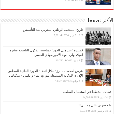
الأكثر تصفحا
تاريخ المنتخب الوطني المغربي منذ التأسيس
12 أكتوبر، 2024
17,061
قصيدة “عيد ولي العهد” بمناسبة الذكرى التاسعة عشرة
لميلاد ولي العهد الأمير مولاي الحسن
8 مايو، 2022
15,760
عرض لمحطات بارزة خلال انعقاد الدورة العادية للمجلس
الإداري للوكالة المستقلة لتوزيع الماء والكهرباء بمكناس
3 يوليو، 2023
14,529
تبعات الشطط في استعمال السلطة
31 مايو، 2024
14,389
يا حسرتي على مدينتي!!!!!
30 نوفمبر، 2022
13,334