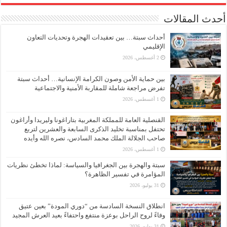
أحدث المقالات
أحداث سبتة… بين تعقيدات الهجرة وتحديات التعاون
الإقليمي
2 أغسطس، 2026
بين حماية الأمن وصون الكرامة الإنسانية… أحداث سبتة
تفرض مراجعة شاملة للمقاربة الأمنية والاجتماعية
1 أغسطس، 2026
القنصلية العامة للمملكة المغربية بتاراغونا وليريدا وأراغون
تحتفل بمناسبة تخليد الذكرى السابعة والعشرين لتربع
صاحب الجلالة الملك محمد السادس، نصره الله وأيده
1 أغسطس، 2026
سبتة والهجرة بين الجغرافيا والسياسة: لماذا تخطئ نظريات
المؤامرة في تفسير الظاهرة؟
31 يوليو، 2026
انطلاق النسخة السادسة من “دوري المودة” بعين عتيق
وفاءً لروح الراحل بوعزة منتفع واحتفاءً بعيد العرش المجيد
31 يوليو، 2026