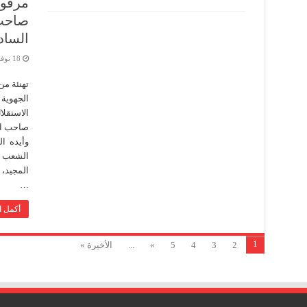
مرفوعة
صاحب 
الساد
18 نوفمبر، 2025
تهنئة من
الجهوية 
الاستقلا
صاحب الج
وأيده ال
الشعب ال
المجيد، 
…
أكمل ا
1
2
3
4
5
»
...
الأخيرة »