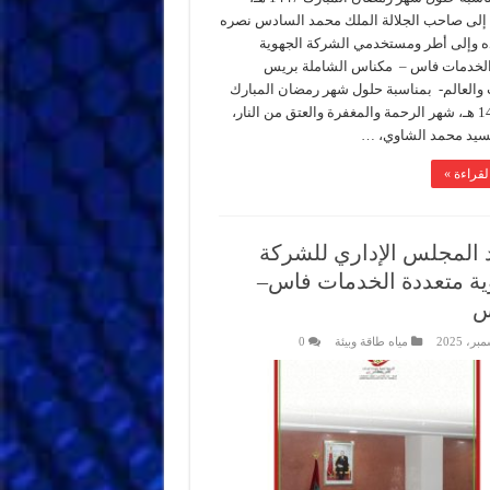
إلى صاحب الجلالة الملك محمد السادس نصره
ّده وإلى أطر ومستخدمي الشركة الجهوية
الخدمات فاس – مكناس الشاملة بريس
والعالم- بمناسبة حلول شهر رمضان المبارك
لعام 1447 هـ، شهر الرحمة والمغفرة والعتق من النار،
لسيد محمد الشاوي، …
لقراءة »
د المجلس الإداري للشركة
ية متعددة الخدمات فاس–
س
مياه طاقة وبيئة
0