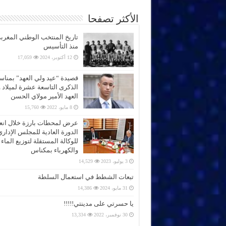
الأكثر تصفحا
تاريخ المنتخب الوطني المغرب
منذ التأسيس
12 أكتوبر، 2024
17,059
قصيدة “عيد ولي العهد” بمناس
الذكرى التاسعة عشرة لميلاد 
العهد الأمير مولاي الحسن
8 مايو، 2022
15,760
عرض لمحطات بارزة خلال انعق
الدورة العادية للمجلس الإداري
للوكالة المستقلة لتوزيع الماء
والكهرباء بمكناس
3 يوليو، 2023
14,529
تبعات الشطط في استعمال السلطة
31 مايو، 2024
14,386
يا حسرتي على مدينتي!!!!!
30 نوفمبر، 2022
13,334