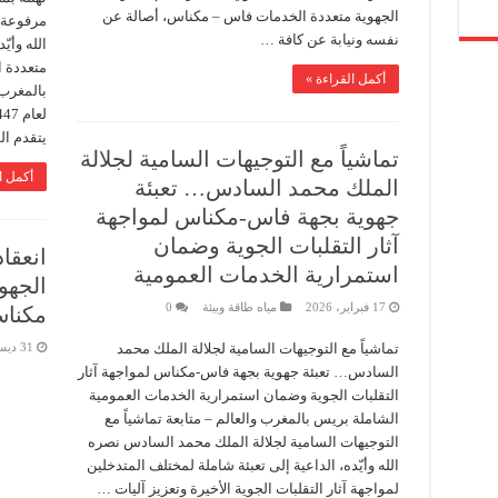
الجهوية متعددة الخدمات فاس – مكناس، أصالة عن
مرفوعة 
نفسه ونيابة عن كافة …
الله وأي
متعددة 
أكمل القراءة »
بالمغرب 
يتقدم ا
تماشياً مع التوجيهات السامية لجلالة
أكمل ا
الملك محمد السادس… تعبئة
جهوية بجهة فاس-مكناس لمواجهة
آثار التقلبات الجوية وضمان
انعقا
استمرارية الخدمات العمومية
الجهو
17 فبراير، 2026
مياه طاقة وبيئة
0
مكنا
تماشياً مع التوجيهات السامية لجلالة الملك محمد
31 ديسمبر، 2025
السادس… تعبئة جهوية بجهة فاس-مكناس لمواجهة آثار
التقلبات الجوية وضمان استمرارية الخدمات العمومية
الشاملة بريس بالمغرب والعالم – متابعة تماشياً مع
التوجيهات السامية لجلالة الملك محمد السادس نصره
الله وأيّده، الداعية إلى تعبئة شاملة لمختلف المتدخلين
لمواجهة آثار التقلبات الجوية الأخيرة وتعزيز آليات …