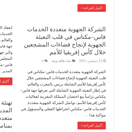
أكمل القراءة »
انعقاد ا
الشركة الجهوية متعددة الخدمات
الخدمات
فاس–مكناس في قلب التعبئة
الجهوية لإنجاح فضاءات المشجعين
جهة فاس 
خلال كأس إفريقيا للأمم
والي جه
المجلس ا
22 ديسمبر، 2025
مياه طاقة وبيئة
0
فاس–مكن
المدير 
الشركة الجهوية متعددة الخدمات فاس–مكناس في
قلب التعبئة الجهوية لإنجاح فضاءات المشجعين خلال
أكمل ا
كأس إفريقيا للأمم الشاملة بريس بالمغرب والعالم-
في إطار التعبئة الجهوية الشاملة التي تعرفها جهة فاس–
مكناس تزامناً مع احتضان المملكة المغربية لفعاليات
تهنئة
كأس إفريقيا للأمم، تواصل الشركة الجهوية متعددة
الخدمات فاس–مكناس انخراطها الفعلي والمسؤول في
المدي
مواكبة هذا …
متعدد
بمناس
أكمل القراءة »