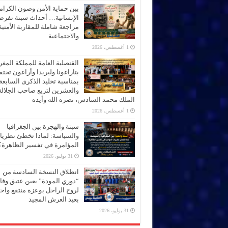
بين حماية الأمن وصون الكرام
الإنسانية… أحداث سبتة تفر
مراجعة شاملة للمقاربة الأمنية
والاجتماعية
1 أغسطس، 2026
القنصلية العامة للمملكة المغر
بتاراغونا وليريدا وأراغون تحت
بمناسبة تخليد الذكرى السابعة
والعشرين لتربع صاحب الجلالة
الملك محمد السادس، نصره الله وأيده
1 أغسطس، 2026
سبتة والهجرة بين الجغرافيا
والسياسة: لماذا تخطئ نظري
المؤامرة في تفسير الظاهرة؟
31 يوليو، 2026
انطلاق النسخة السادسة من
“دوري المودة” بعين عتيق وفاء
لروح الراحل بوعزة منتفع واحتف
بعيد العرش المجيد
31 يوليو، 2026