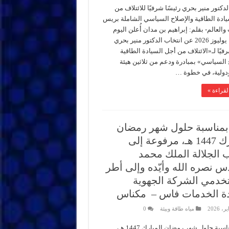
لدكتور منير بحري رئيسًا شرفيًا للائتلاف من
ادة الطاقية والإصلاح السياسي الشاملة بريس
والعالم- بقلم: إبراهيم بن مدان أُعلن اليوم
الأحد 12 يوليوز 2026 عن انتخاب الدكتور منير بحري
رفيًا لـ«الائتلاف من أجل السيادة الطاقية
 السياسي» بمبادرة ودعم من ثلاثين هيئة
ودولية، في خطوة …
لقراءة »
 بمناسبة حلول شهر رمضان
المبارك 1447 هـ، مرفوعة إلى
الجلالة الملك محمد
س نصره الله وأيّده وإلى أطر
دمي الشركة الجهوية
ة الخدمات فاس – مكناس
مياه طاقة وبيئة
0
تهنئة بمناسبة حلول شهر رمضان المبارك 1447 هـ،