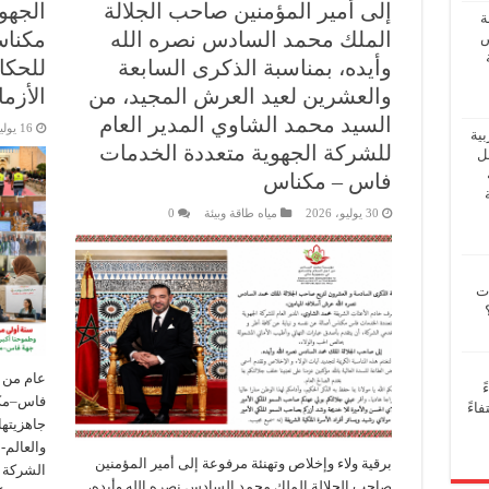
إلى أمير المؤمنين صاحب الجلالة
الجهو
ة
الملك محمد السادس نصره الله
مكناس
ض
وأيده، بمناسبة الذكرى السابعة
للحكا
والعشرين لعيد العرش المجيد، من
الأزم
السيد محمد الشاوي المدير العام
16 يوليو، 2026
بية
للشركة الجهوية متعددة الخدمات
فل
فاس – مكناس
30 يوليو، 2026
مياه طاقة وبيئة
0
ات
عام من 
ً
فاس–مكنا
اءً
جاهزيتها
والعالم-
برقية ولاء وإخلاص وتهنئة مرفوعة إلى أمير المؤمنين
الشركة 
صاحب الجلالة الملك محمد السادس نصره الله وأيده،