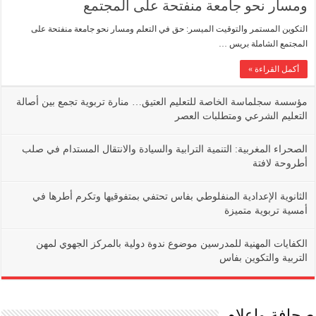
ومسار نحو جامعة منفتحة على المجتمع
التكوين المستمر والتوقيت الميسر: حق في التعلم ومسار نحو جامعة منفتحة على
المجتمع الشاملة بريس …
أكمل القراءة »
مؤسسة سجلماسة الخاصة للتعليم العتيق… منارة تربوية تجمع بين أصالة
التعليم الشرعي ومتطلبات العصر
الصحراء المغربية: التنمية الترابية والسيادة والانتقال المستدام في صلب
أطروحة لافتة
الثانوية الإعدادية المنفلوطي بفاس تحتفي بمتفوقيها وتكرم أطرها في
أمسية تربوية متميزة
الكفايات المهنية للمدرسين موضوع ندوة دولية بالمركز الجهوي لمهن
التربية والتكوين بفاس
صحافة وإعلام