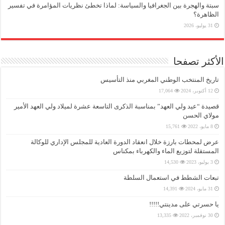
سبتة والهجرة بين الجغرافيا والسياسة: لماذا تخطئ نظريات المؤامرة في تفسير
الظاهرة؟
31 يوليو، 2026
الأكثر تصفحا
تاريخ المنتخب الوطني المغربي منذ التأسيس
12 أكتوبر، 2024
17,064
قصيدة “عيد ولي العهد” بمناسبة الذكرى التاسعة عشرة لميلاد ولي العهد الأمير
مولاي الحسن
8 مايو، 2022
15,761
عرض لمحطات بارزة خلال انعقاد الدورة العادية للمجلس الإداري للوكالة
المستقلة لتوزيع الماء والكهرباء بمكناس
3 يوليو، 2023
14,530
تبعات الشطط في استعمال السلطة
31 مايو، 2024
14,391
يا حسرتي على مدينتي!!!!!
30 نوفمبر، 2022
13,335